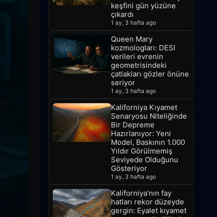
keşfini gün yüzüne
çıkardı
1 ay, 3 hafta ago
Queen Mary
kozmologları: DESI
verileri evrenin
geometrisindeki
çatlakları gözler önüne
seriyor
1 ay, 3 hafta ago
Kaliforniya Kıyamet
Senaryosu Niteliğinde
Bir Depreme
Hazırlanıyor: Yeni
Model, Baskının 1.000
Yıldır Görülmemiş
Seviyede Olduğunu
Gösteriyor
1 ay, 3 hafta ago
Kaliforniya’nın fay
hatları rekor düzeyde
gergin: Eyalet kıyamet