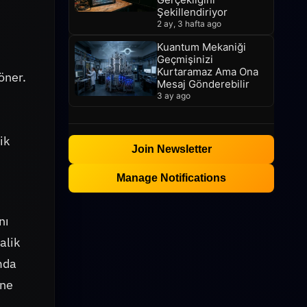
Şekillendiriyor
2 ay, 3 hafta ago
Kuantum Mekaniği
Geçmişinizi
Kurtaramaz Ama Ona
öner.
Mesaj Gönderebilir
3 ay ago
ik
Join Newsletter
Manage Notifications
nı
alik
amda
ine