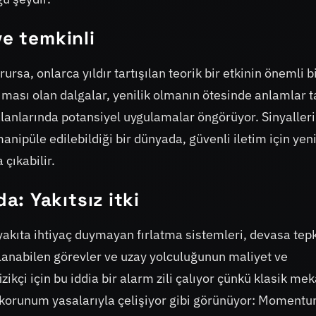
ve temkinli
rsa, onlarca yıldır tartışılan teorik bir etkinin önemli b
ası olan dalgalar, yenilik olmanın ötesinde anlamlar ta
lanlarında potansiyel uygulamalar öngörüyor. Sinyalleri
ipüle edilebildiği bir dünyada, güvenli iletim için yen
 çıkabilir.
: Yakıtsız itki
 yakıta ihtiyaç duymayan fırlatma sistemleri, devasa tep
lanabilen görevler ve uzay yolculuğunun maliyet ve
ikçi için bu iddia bir alarm zili çalıyor çünkü klasik me
 korunum yasalarıyla çelişiyor gibi görünüyor: Moment