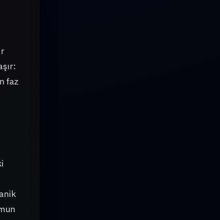
ir
şır:
n faz
i
ki
kanik
umun