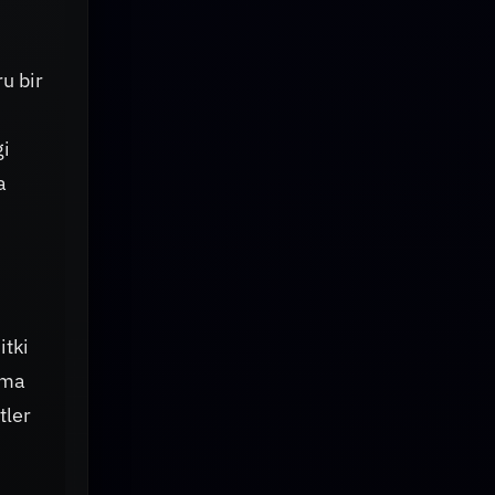
u bir
gi
a
itki
rma
tler