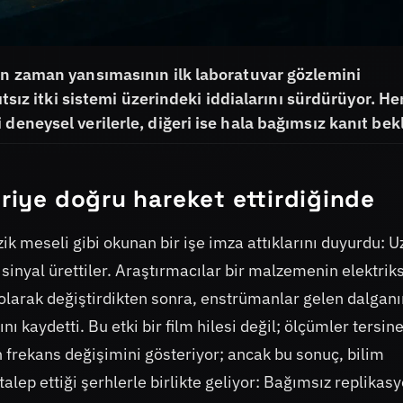
çin zaman yansımasının ilk laboratuvar gözlemini
ıtsız itki sistemi üzerindeki iddialarını sürdürüyor. Her
deneysel verilerle, diğeri ise hala bağımsız kanıt bekl
eriye doğru hareket ettirdiğinde
zik meseli gibi okunan bir işe imza attıklarını duyurdu: 
inyal ürettiler. Araştırmacılar bir malzemenin elektrik
 olarak değiştirdikten sonra, enstrümanlar gelen dalganı
ı kaydetti. Bu etki bir film hilesi değil; ölçümler tersin
frekans değişimini gösteriyor; ancak bu sonuç, bilim
talep ettiği şerhlerle birlikte geliyor: Bağımsız replikas