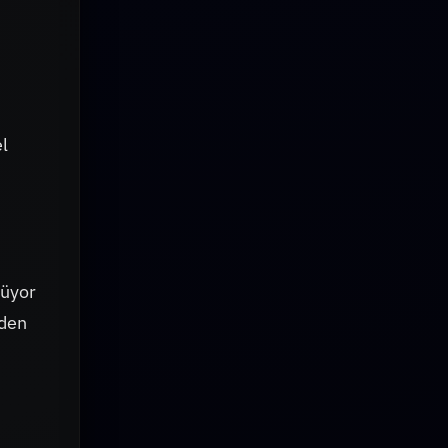
l
lüyor
iden