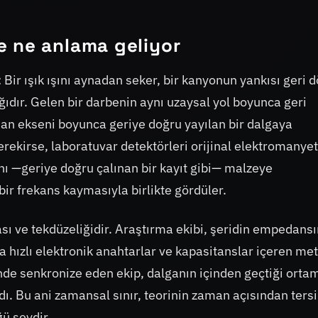
e ne anlama geliyor
 Bir ışık ışını aynadan seker, bir kanyonun yankısı geri d
dır. Gelen bir darbenin aynı uzaysal yol boyunca geri
an ekseni boyunca geriye doğru yayılan bir dalgaya
erekirse, laboratuvar detektörleri orijinal elektromanyet
nı —geriye doğru çalınan bir kayıt gibi— malzeye
 bir frekans kaymasıyla birlikte gördüler.
 ve tekdüzeliğidir. Araştırma ekibi, şeridin empedansı
ra hızlı elektronik anahtarlar ve kapasitanslar içeren met
linde senkronize eden ekip, dalganın içinden geçtiği ort
ı. Bu ani zamansal sınır, teorinin zaman açısından ters
ü şeydir.