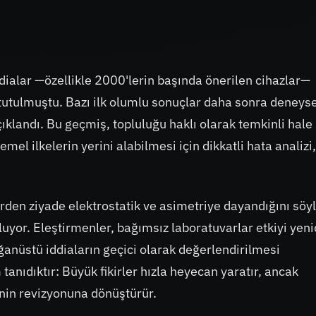
ddialar —özellikle 2000'lerin başında önerilen cihazlar—
utulmuştu. Bazı ilk olumlu sonuçlar daha sonra deneyse
açıklandı. Bu geçmiş, topluluğu haklı olarak temkinli hale
temel ilkelerin yerini alabilmesi için dikkatli hata analizi,
ilerden ziyade elektrostatik ve asimetriye dayandığını söy
uluyor. Eleştirmenler, bağımsız laboratuvarlar etkiyi yen
ğanüstü iddiaların geçici olarak değerlendirilmesi
tanıdıktır: Büyük fikirler hızla heyecan yaratır, ancak
rinin revizyonuna dönüştürür.