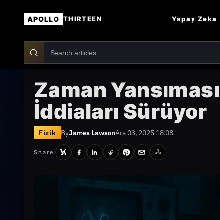
APOLLO
Yapay Zeka
THIRTEEN
Zaman Yansıması D
İddiaları Sürüyor
Fizik
By
James Lawson
Ara 03, 2025 18:08
Share