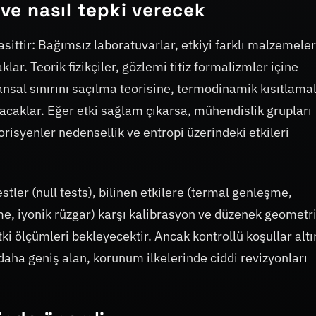
 ve nasıl tepki verecek
ittir: Bağımsız laboratuvarlar, etkiyi farklı malzemeler
ar. Teorik fizikçiler, gözlemi titiz formalizmler içine
ansal sınırını saçılma teorisine, termodinamik kısıtlama
acaklar. Eğer etki sağlam çıkarsa, mühendislik grupları
isyenler nedensellik ve entropi üzerindeki etkileri
estler (null tests), bilinen etkilere (termal genleşme,
e, iyonik rüzgar) karşı kalibrasyon ve düzenek geometris
itki ölçümleri bekleyecektir. Ancak kontrollü koşullar alt
aha geniş alan, korunum ilkelerinde ciddi revizyonları