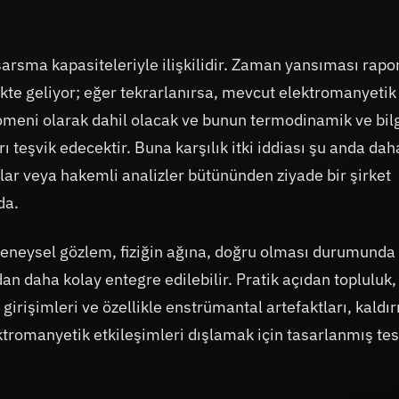
sarsma kapasiteleriyle ilişkilidir. Zaman yansıması rapor
ikte geliyor; eğer tekrarlanırsa, mevcut elektromanyetik
omeni olarak dahil olacak ve bunun termodinamik ve bil
rı teşvik edecektir. Buna karşılık itki iddiası şu anda dah
ar veya hakemli analizler bütününden ziyade bir şirket
da.
r deneysel gözlem, fiziğin ağına, doğru olması durumunda
an daha kolay entegre edilebilir. Pratik açıdan topluluk, 
 girişimleri ve özellikle enstrümantal artefaktları, kaldı
ektromanyetik etkileşimleri dışlamak için tasarlanmış tes