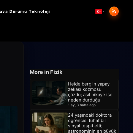
ava Durumu
Teknoloji
More in Fizik
Heidelberg'in yapay
zekası kozmosu
çözdü; asıl hikaye ise
neden durduğu
1 ay, 3 hafta ago
24 yaşındaki doktora
öğrencisi tuhaf bir
sinyal tespit etti;
astronominin en büyük