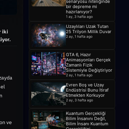
senaryosu niteliğinde
bir depreme mi
hazırlanıyor?
1 ay, 3 hafta ago
Uzaylıları Uzak Tutan
 iki
25 Trilyon Millik Duvar
2 ay, 1 hafta ago
iyor.
GTA 6, Hazır
Animasyonları Gerçek
Zamanlı Fizik
Sistemiyle Değiştiriyor
2 ay, 1 hafta ago
Uzayda
Evren Boş ve Uzay
sel
Endüstrisi Bunu İtiraf
n
Etmekten Korkuyor
2 ay, 3 hafta ago
e
Kuantum Gerçekliği
Bilim İnsanını Değil,
yon ve
Bilim İnsanı Kuantum
Gerçekliğini