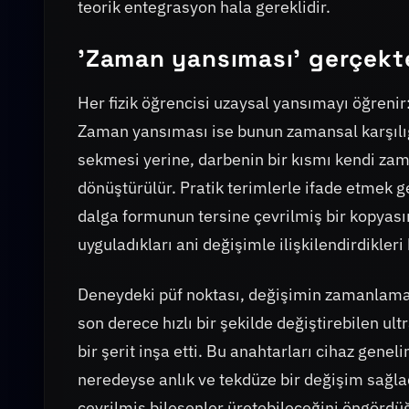
teorik entegrasyon hala gereklidir.
'Zaman yansıması' gerçekt
Her fizik öğrencisi uzaysal yansımayı öğrenir:
Zaman yansıması ise bunun zamansal karşılığı
sekmesi yerine, darbenin bir kısmı kendi zam
dönüştürülür. Pratik terimlerle ifade etmek g
dalga formunun tersine çevrilmiş bir kopyası
uyguladıkları ani değişimle ilişkilendirdikleri
Deneydeki püf noktası, değişimin zamanlaması
son derece hızlı bir şekilde değiştirebilen ult
bir şerit inşa etti. Bu anahtarları cihaz gene
neredeyse anlık ve tekdüze bir değişim sağlad
çevrilmiş bileşenler üretebileceğini öngördüğ