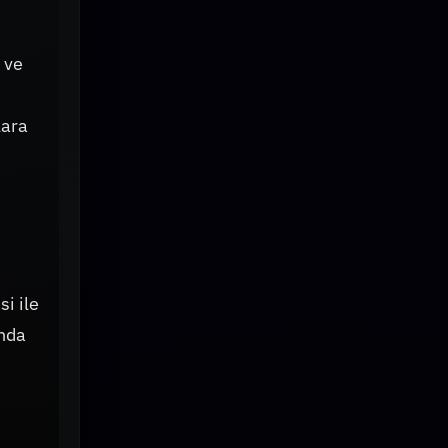
 ve
lara
i ile
ında