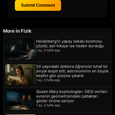
Submit Comment
More in Fizik
Heidelberg'in yapay zekası kozmosu
çözdü; asıl hikaye ise neden durduğu
1 ay, 3 hafta ago
24 yaşındaki doktora öğrencisi tuhaf bir
sinyal tespit etti; astronominin en büyük
keşfini gün yüzüne çıkardı
1 ay, 3 hafta ago
Queen Mary kozmologları: DESI verileri
evrenin geometrisindeki çatlakları
gözler önüne seriyor
1 ay, 3 hafta ago