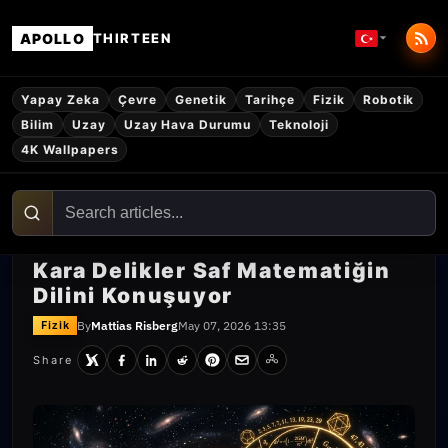
APOLLO
THIRTEEN
Yapay Zeka
Çevre
Genetik
Tarihçe
Fizik
Robotik
Bilim
Uzay
Uzay Hava Durumu
Teknoloji
4K Wallpapers
Kara Delikler Saf Matematiğin
Dilini Konuşuyor
By
Mattias Risberg
May 07, 2026 13:35
Fizik
Share