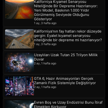
Kaliforniya Kıyamet Senaryosu
Niteliğinde Bir Depreme Hazırlanıyor:
Yeni Model, Baskının 1.000 Yıldır
Görülmemiş Seviyede Olduğunu
Gösteriyor
1 ay, 3 hafta ago
Kaliforniya’nın fay hatları rekor düzeyde
gergin: Eyalet kıyamet senaryosu
niteliğinde bir depreme mi hazırlanıyor?
1 ay, 3 hafta ago
Uzaylıları Uzak Tutan 25 Trilyon Millik
Duvar
2 ay, 1 hafta ago
GTA 6, Hazır Animasyonları Gerçek
Zamanlı Fizik Sistemiyle Değiştiriyor
2 ay, 1 hafta ago
Evren Boş ve Uzay Endüstrisi Bunu İtiraf
Etmekten Korkuyor