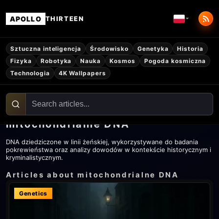
APOLLO
THIRTEEN
Sztuczna inteligencja
Środowisko
Genetyka
Historia
Fizyka
Robotyka
Nauka
Kosmos
Pogoda kosmiczna
Technologia
4K Wallpapers
mitochondrialne DNA
DNA dziedziczone w linii żeńskiej, wykorzystywane do badania
pokrewieństwa oraz analizy dowodów w kontekście historycznym i
kryminalistycznym.
Articles about mitochondrialne DNA
Genetics