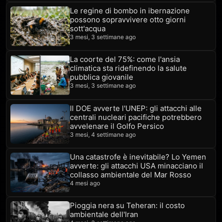
Le regine di bombo in ibernazione
possono sopravvivere otto giorni
sott'acqua
3 mesi, 3 settimane ago
La coorte del 75%: come l'ansia
climatica sta ridefinendo la salute
pubblica giovanile
3 mesi, 3 settimane ago
Il DOE avverte l'UNEP: gli attacchi alle
centrali nucleari pacifiche potrebbero
avvelenare il Golfo Persico
3 mesi, 4 settimane ago
Una catastrofe è inevitabile? Lo Yemen
avverte: gli attacchi USA minacciano il
collasso ambientale del Mar Rosso
4 mesi ago
Pioggia nera su Teheran: il costo
ambientale dell'Iran