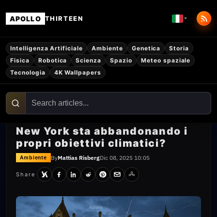
APOLLO
THIRTEEN
Intelligenza Artificiale
Ambiente
Genetica
Storia
Fisica
Robotica
Scienza
Spazio
Meteo spaziale
Tecnologia
4K Wallpapers
New York sta abbandonando i
propri obiettivi climatici?
By
Mattias Risberg
Dic 08, 2025 10:05
Ambiente
Share