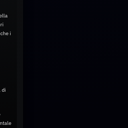
ella
ri
 che i
 di
e
entale