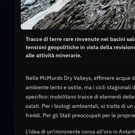
Tracce di terre rare rinvenute nei bacini s
tensioni geopolitiche in vista della revisio
alle attività minerarie.
Nelle McMurdo Dry Valleys, effimere acque di f
ambiente lento e ostile, ma i cicli stagional
specifico: mobilitano tracce di elementi delle 
salati. Per i biologi ambientali, si tratta di 
freddi. Per gli Stati preoccupati per le prop
L'idea di un'imminente corsa all'oro in Anta