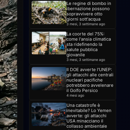
Le regine di bombo in
ibernazione possono
sopravvivere otto
giorni sott'acqua
3 mesi, 3 settimane ago
La coorte del 75%:
come l'ansia climatica
sta ridefinendo la
salute pubblica
giovanile
3 mesi, 3 settimane ago
Il DOE avverte l'UNEP:
gli attacchi alle centrali
nucleari pacifiche
potrebbero avvelenare
il Golfo Persico
4 mesi ago
Una catastrofe è
inevitabile? Lo Yemen
avverte: gli attacchi
USA minacciano il
collasso ambientale