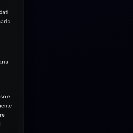
dati
marlo
aria
nso e
amente
ore
i