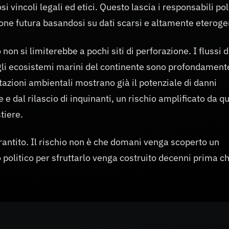
i vincoli legali ed etici. Questo lascia i responsabili poli
zione futura basandosi su dati scarsi e altamente eteroge
non si limiterebbe a pochi siti di perforazione. I flussi d
e gli ecosistemi marini del continente sono profondament
utazioni ambientali mostrano già il potenziale di danni
re e dal rilascio di inquinanti, un rischio amplificato da q
tiere.
garantito. Il rischio non è che domani venga scoperto un
politico per sfruttarlo venga costruito decenni prima c