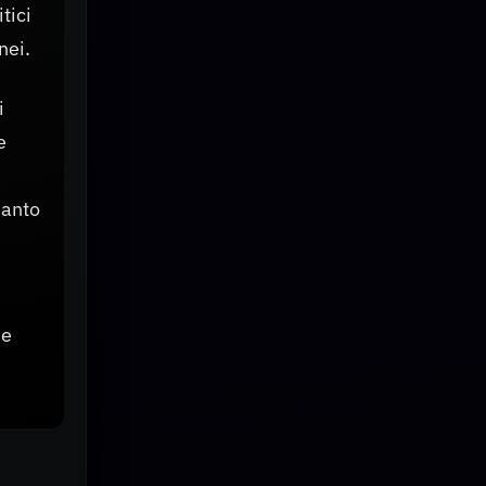
tici
nei.
i
e
uanto
he