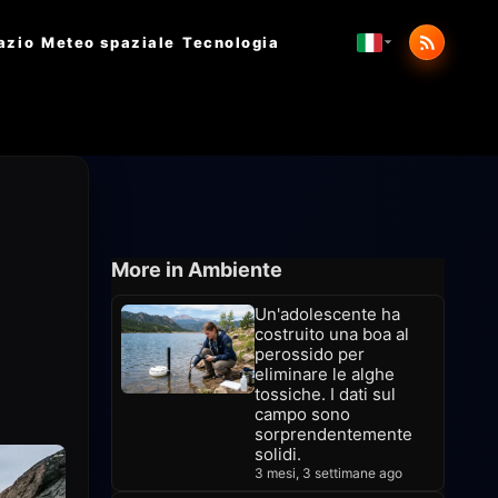
azio
Meteo spaziale
Tecnologia
More in Ambiente
Un'adolescente ha
costruito una boa al
perossido per
eliminare le alghe
tossiche. I dati sul
campo sono
sorprendentemente
solidi.
3 mesi, 3 settimane ago