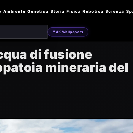
e
Ambiente
Genetica
Storia
Fisica
Robotica
Scienza
Sp
4K Wallpapers
cqua di fusione
ppatoia mineraria del