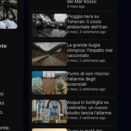
del Mar Rosso
4 mesi ago
Pioggia nera su
Teheran: il costo
ambientale dell'Iran
4 mesi, 3 settimane ago
La grande bugia
nte
olimpica: l'impatto mai
raccontato
5 mesi, 2 settimane ago
Punto di non ritorno:
l'allarme degli
scienziati
5 mesi, 2 settimane ago
ni
mi
Acqua in bottiglia vs.
rubinetto: un nuovo
o.
studio lancia l'allarme
5 mesi, 3 settimane ago
ente.
Quasi la metà dei