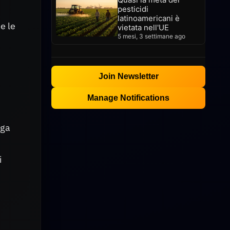
pesticidi
latinoamericani è
e le
vietata nell'UE
5 mesi, 3 settimane ago
Join Newsletter
Manage Notifications
nga
i