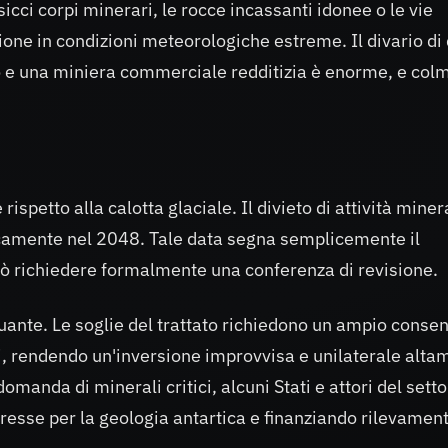
cci corpi minerari, le rocce incassanti idonee o le vie
zione in condizioni meteorologiche estreme. Il divario di 
ato e una miniera commerciale redditizia è enorme, e col
 rispetto alla calotta glaciale. Il divieto di attività miner
camente nel 2048. Tale data segna semplicemente il
uò richiedere formalmente una conferenza di revisione.
uante. Le soglie del trattato richiedono un ampio conse
rti, rendendo un'inversione improvvisa e unilaterale alt
omanda di minerali critici, alcuni Stati e attori del sett
resse per la geologia antartica e finanziando rilevament