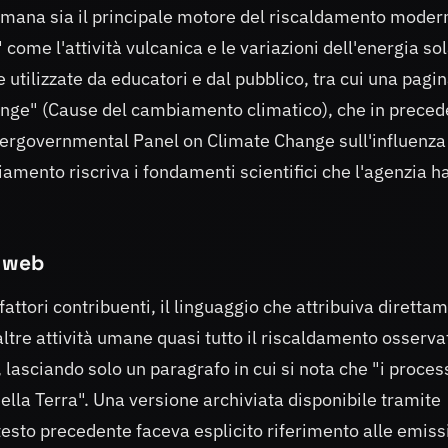
tà umana sia il principale motore del riscaldamento moder
 come l'attività vulcanica e le variazioni dell'energia so
tilizzate da educatori e dal pubblico, tra cui una pagi
Change" (Cause del cambiamento climatico), che in prece
ntergovernmental Panel on Climate Change sull'influenza
mento riscriva i fondamenti scientifici che l'agenzia h
o web
ttori contribuenti, il linguaggio che attribuiva diretta
altre attività umane quasi tutto il riscaldamento osserva
 lasciando solo un paragrafo in cui si nota che "i proces
ella Terra". Una versione archiviata disponibile tramite
testo precedente faceva esplicito riferimento alle emiss