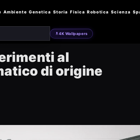
e
Ambiente
Genetica
Storia
Fisica
Robotica
Scienza
Sp
4K Wallpapers
ferimenti al
tico di origine