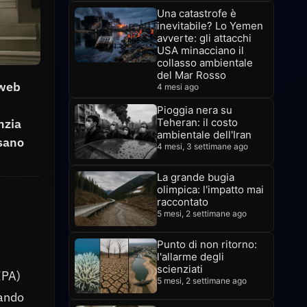
Una catastrofe è
inevitabile? Lo Yemen
avverte: gli attacchi
USA minacciano il
collasso ambientale
del Mar Rosso
 web
4 mesi ago
Pioggia nera su
nzia
Teheran: il costo
ambientale dell'Iran
ssano
4 mesi, 3 settimane ago
La grande bugia
olimpica: l'impatto mai
raccontato
5 mesi, 2 settimane ago
Punto di non ritorno:
l'allarme degli
scienziati
EPA)
5 mesi, 2 settimane ago
nando