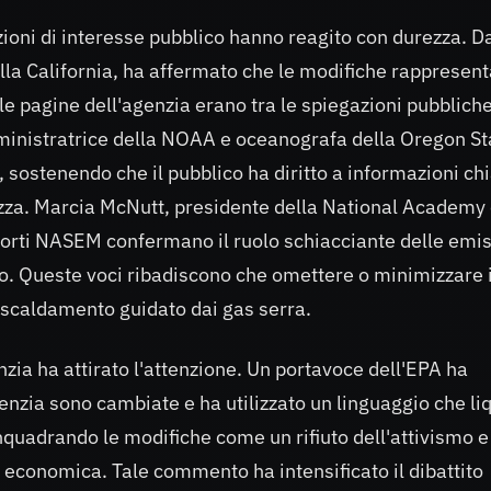
azioni di interesse pubblico hanno reagito con durezza. D
ella California, ha affermato che le modifiche rappresen
le pagine dell'agenzia erano tra le spiegazioni pubbliche
ministratrice della NOAA e oceanografa della Oregon St
, sostenendo che il pubblico ha diritto a informazioni ch
rezza. Marcia McNutt, presidente della National Academy 
porti NASEM confermano il ruolo schiacciante delle emis
o. Queste voci ribadiscono che omettere o minimizzare i
riscaldamento guidato dai gas serra.
nzia ha attirato l'attenzione. Un portavoce dell'EPA ha
agenzia sono cambiate e ha utilizzato un linguaggio che li
 inquadrando le modifiche come un rifiuto dell'attivismo e
a economica. Tale commento ha intensificato il dibattito