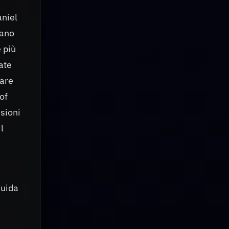
aniel
tano
 più
ate
iare
of
sioni
l
quida