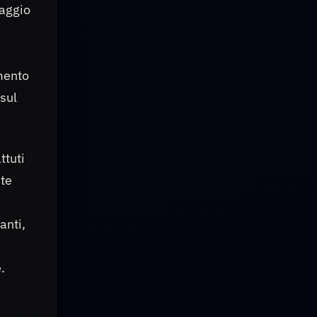
saggio
amento
sul
ttuti
nte
anti,
.