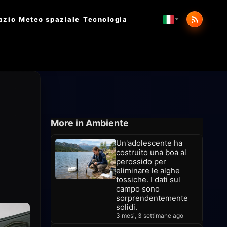
azio
Meteo spaziale
Tecnologia
More in Ambiente
Un'adolescente ha
costruito una boa al
perossido per
eliminare le alghe
tossiche. I dati sul
campo sono
sorprendentemente
solidi.
3 mesi, 3 settimane ago