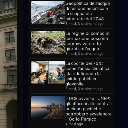
Geopolitica dell'acqua
di fusione antartica e
la scappatoia
mineraria del 2048
3 mesi, 3 settimane ago
Le regine di bombo in
ibernazione possono
sopravvivere otto
giorni sott'acqua
3 mesi, 3 settimane ago
La coorte del 75%:
come l'ansia climatica
sta ridefinendo la
salute pubblica
giovanile
3 mesi, 3 settimane ago
Il DOE avverte l'UNEP:
gli attacchi alle centrali
nucleari pacifiche
potrebbero avvelenare
il Golfo Persico
4 mesi ago