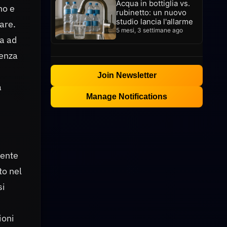
Acqua in bottiglia vs.
no e
rubinetto: un nuovo
studio lancia l'allarme
lare.
5 mesi, 3 settimane ago
na ad
denza
Join Newsletter
a
Manage Notifications
mente
to nel
si
ioni