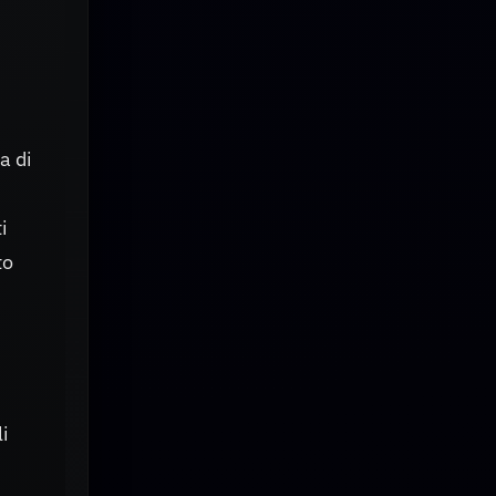
a
a di
i
to
i