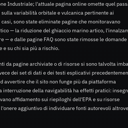
ione Industriale; l'attuale pagina online omette quel pas
 sulla variabilità orbitale e vulcanica pertinente ai
ri casi, sono state eliminate pagine che monitoravano
ico — la riduzione del ghiaccio marino artico, l'innalz
ere — e dalle pagine FAQ sono state rimosse le domande 
 e su chi sia più a rischio.
ti da pagine archiviate o di risorse si sono talvolta imba
vece dei set di dati e dei testi esplicativi precedenteme
ad avvertire che il sito non funge più da piattaforma
nterruzione della navigabilità ha effetti pratici: insegn
evano affidamento sui riepiloghi dell'EPA e su risorse
'onere aggiuntivo di individuare fonti autorevoli altrove