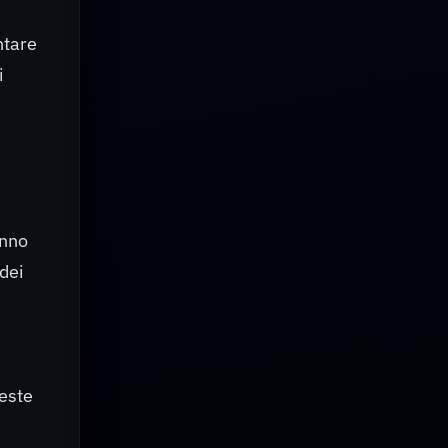
ntare
i
anno
dei
ueste