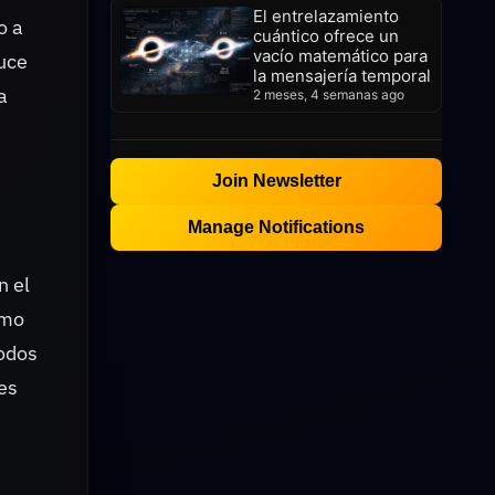
El entrelazamiento
o a
cuántico ofrece un
vacío matemático para
ruce
la mensajería temporal
a
2 meses, 4 semanas ago
Join Newsletter
Manage Notifications
n el
ómo
íodos
es