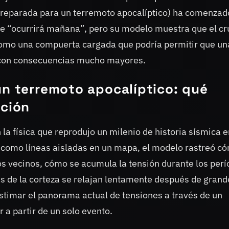
preparada para un terremoto apocalíptico) ha comenzad
 que “ocurrirá mañana”, pero su modelo muestra que el c
como una compuerta cargada que podría permitir que un
a, con consecuencias mucho mayores.
un terremoto apocalíptico: qué
ación
a física que reprodujo un milenio de historia sísmica e
las como líneas aisladas en un mapa, el modelo rastreó c
os vecinos, cómo se acumula la tensión durante los per
 de la corteza se relajan lentamente después de grand
estimar el panorama actual de tensiones a través de un
 a partir de un solo evento.