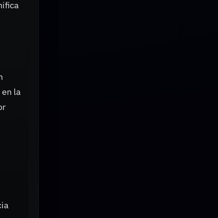
ifica
a
n
 en la
or
cia