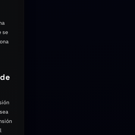
na
e se
zona
 de
sión
 sea
nsión
l