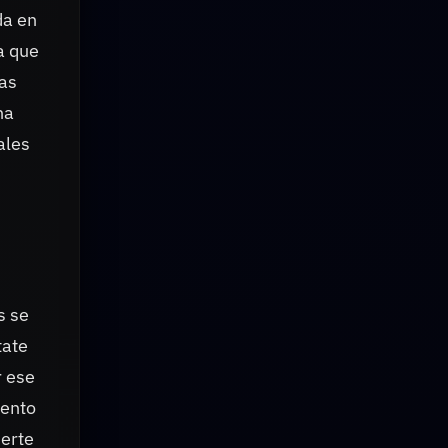
da en
a que
mas
na
ales
s se
tate
r ese
iento
uerte