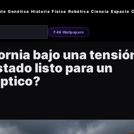
nte
Genética
Historia
Física
Robótica
Ciencia
Espacio
C
4K Wallpapers
fornia bajo una tensió
stado listo para un
íptico?