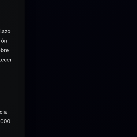
plazo
ión
obre
lecer
ncia
.000