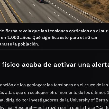
de Berna revela que las tensiones corticales en el sur
 en 1.000 años. Qué significa esto para el «Gran
rarse la población.
físico acaba de activar una alert
tención de los geólogos: las tensiones en el cruce de las
más altas que en cualquier otro momento de los últimos 
l dirigido por investigadores de la University of Bern y
ysical Research— es la razón por la que la frase “Calif