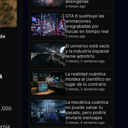
alienígenas
2 meses ago
GTA 6 sustituye las
animaciones
pregrabadas por
físicas en tiempo real
 de
2 meses ago
El universo está vacío
y la industria espacial
teme admitirlo
2 meses, 3 semanas ago
a
La realidad cuántica
moldea al científico en
lugar de lo contrario
2 meses, 3 semanas ago
La mecánica cuántica
no puede salvar tu
1.000
pasado, pero podría
enviarle mensajes
2 meses, 4 semanas ago
ornia