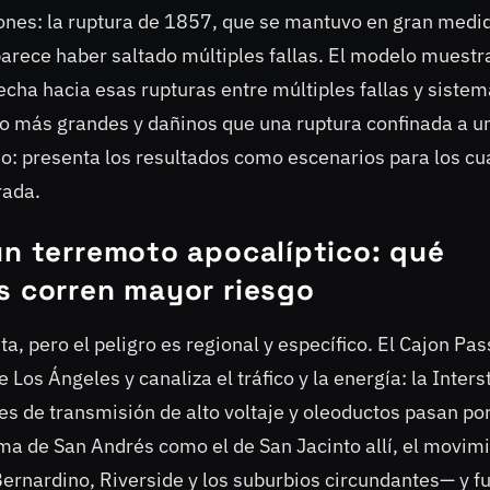
iones: la ruptura de 1857, que se mantuvo en gran medi
arece haber saltado múltiples fallas. El modelo muestr
cha hacia esas rupturas entre múltiples fallas y siste
ho más grandes y dañinos que una ruptura confinada a u
loso: presenta los resultados como escenarios para los cu
rada.
un terremoto apocalíptico: qué
s corren mayor riesgo
a, pero el peligro es regional y específico. El Cajon Pas
Los Ángeles y canaliza el tráfico y la energía: la Inters
es de transmisión de alto voltaje y oleoductos pasan po
ema de San Andrés como el de San Jacinto allí, el movim
ernardino, Riverside y los suburbios circundantes— y f