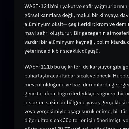
WASP-121b'nin yakut ve safir yağmurlarının 
görsel kanıtlara değil, makul bir kimyaya daya
alüminyum oksit— çeşitleridir; krom ve demir 
mavi safiri oluşturur. Bir gezegenin atmosferi
vardır: bir alüminyum kaynağı, bol miktarda o
yeterince dik bir sıcaklık düşüşü.
WASP-121b bu üç kriteri de karşılıyor gibi g
buharlaştıracak kadar sıcak ve önceki Hubble
mevcut olduğunu ve bazı durumlarda gezegen
gece tarafına doğru ilerledikçe soğur ve bi
nispeten sakin bir bölgede yavaş gerçekleşirs
veya yerçekimiyle aşağı sürüklenirse, bir tür pı
diğer ultra sıcak Jüpiterler için önerilmişti ve