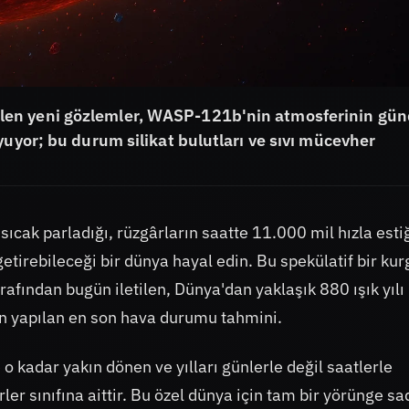
len yeni gözlemler, WASP-121b'nin atmosferinin gü
yuyor; bu durum silikat bulutları ve sıvı mücevher
ak parladığı, rüzgârların saatte 11.000 mil hızla estiğ
getirebileceği bir dünya hayal edin. Bu spekülatif bir kur
fından bugün iletilen, Dünya'dan yaklaşık 880 ışık yılı
in yapılan en son hava durumu tahmini.
 kadar yakın dönen ve yılları günlerle değil saatlerle
rler sınıfına aittir. Bu özel dünya için tam bir yörünge s