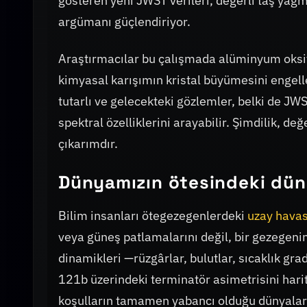
gösteren yeni JWST verileri, değerli taş ya
argümanı güçlendiriyor.
Araştırmacılar bu çalışmada alüminyum oksiti
kimyasal karışımın kristal büyümesini engel
tutarlı ve gelecekteki gözlemler, belki de JWS
spektral özelliklerini arayabilir. Şimdilik, de
çıkarımdır.
Dünyamızın ötesindeki dü
Bilim insanları ötegezegenlerdeki
uzay havas
veya güneş patlamalarını değil, bir gezegeni
dinamikleri —rüzgârlar, bulutlar, sıcaklık g
121b üzerindeki terminatör asimetrisini hari
koşulların tamamen yabancı olduğu dünyaları 