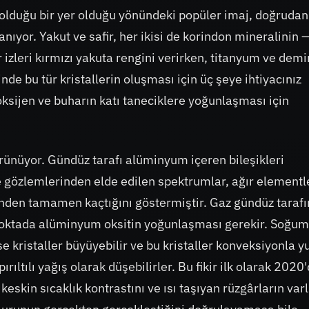
olduğu bir yer olduğu yönündeki popüler imaj, doğrudan
nıyor. Yakut ve safir, her ikisi de korindon mineralinin 
izleri kırmızı yakuta rengini verirken, titanyum ve demi
nde bu tür kristallerin oluşması için üç şeye ihtiyacınız
ksijen ve buharın katı taneciklere yoğunlaşması için
örünüyor. Gündüz tarafı alüminyum içeren bileşikleri
 gözlemlerinden elde edilen spektrumlar, ağır elementl
den tamamen kaçtığını göstermiştir. Gaz gündüz taraf
r noktada alüminyum oksitin yoğunlaşması gerekir. Soğu
e kristaller büyüyebilir ve bu kristaller konveksiyonla y
rıltılı yağış olarak düşebilirler. Bu fikir ilk olarak 2020
 keskin sıcaklık kontrastını ve ısı taşıyan rüzgârların varl