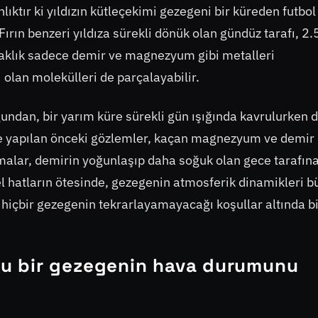
nlıktır ki yıldızın kütleçekimi gezegeni bir küreden futbol
ırın benzeri yıldıza sürekli dönük olan gündüz tarafı, 2
sıcaklık sadece demir ve magnezyum gibi metalleri
olan molekülleri de parçalayabilir.
undan, bir yarım küre sürekli gün ışığında kavrulurken d
le yapılan önceki gözlemler, kaçan magnezyum ve demir
şmalar, demirin yoğunlaşıp daha soğuk olan gece tarafın
l hatların ötesinde, gezegenin atmosferik dinamikleri b
 hiçbir gezegenin tekrarlayamayacağı koşullar altında bi
u bir gezegenin hava durumunu