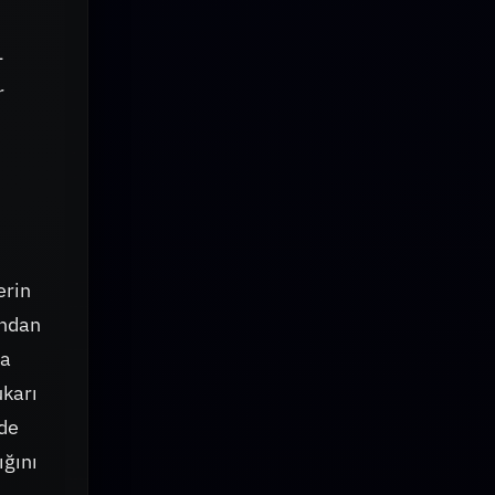
—
r
erin
ından
ma
ukarı
'de
ığını