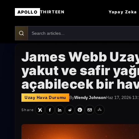
APOLLO
Yapay Zeka
THIRTEEN
James Webb Uzay
yakut ve safir yağ
açabilecek bir h
Uzay Hava Durumu
By
Wendy Johnson
Haz 17, 2026 13
Share