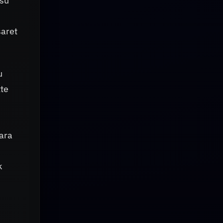
 su
şaret
u
tte
lara
k