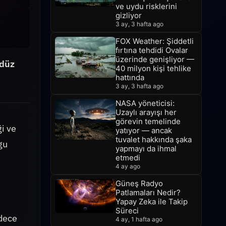
ve uydu risklerini
gizliyor
3 ay, 3 hafta ago
FOX Weather: Şiddetli
fırtına tehdidi Ovalar
üzerinde genişliyor —
ndüz
40 milyon kişi tehlike
hattında
3 ay, 3 hafta ago
NASA yöneticisi:
Uzaylı arayışı her
görevin temelinde
i ve
yatıyor — ancak
tuvalet hakkında şaka
gu
yapmayı da ihmal
etmedi
4 ay ago
Güneş Radyo
Patlamaları Nedir?
Yapay Zeka ile Takip
Süreci
adece
4 ay, 1 hafta ago