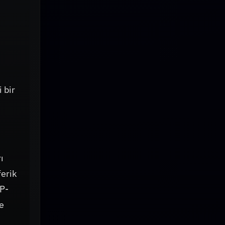
 bir
ı
ferik
SP-
e