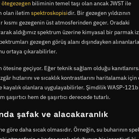
r
ötegezegen
biliminin temel taşı olan ancak JWST ile
m olan iletim
spektroskopisi
dir. Bir gezegen yıldızının
bir kısmı gezegenin üst atmosferinden geçer. Oradaki
urarak aldığımız spektrum üzerine kimyasal bir parmak iz
spektrumları gezegen görüş alanı dışındayken alınanlarl
u ortaya çıkarabilirler.
n ötesine geçiyor. Eğer teknik sağlam olduğu kanıtlanırs
âr hızlarını ve sıcaklık kontrastlarını haritalamak için
e kayalık olanlara uygulayabilirler. Şimdilik WASP-121b 
m şaşırtıcı hem de şaşırtıcı derecede tutarlı.
nda şafak ve alacakaranlık
 göre daha sıcak olmasıdır. Örneğin, su buharının spek