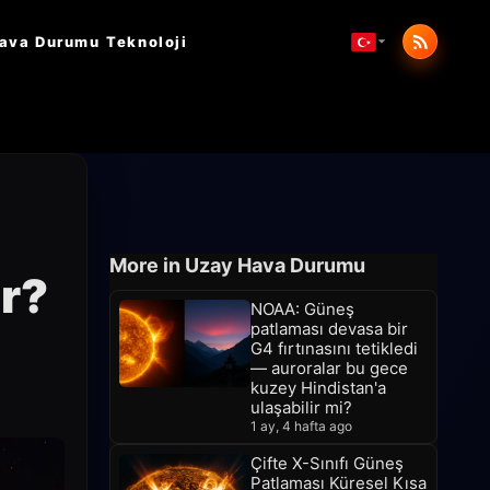
ava Durumu
Teknoloji
More in Uzay Hava Durumu
r?
NOAA: Güneş
patlaması devasa bir
G4 fırtınasını tetikledi
— auroralar bu gece
kuzey Hindistan'a
ulaşabilir mi?
1 ay, 4 hafta ago
Çifte X-Sınıfı Güneş
Patlaması Küresel Kısa