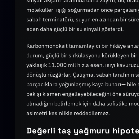
sinyali akşam tarafında daha zayıftı; bu, orad
molekülleri ışığı soğurmadan önce parçalanıyo
sabah terminatörü, suyun en azından bir sürel
eden daha güçlü bir su sinyali gösterdi.
Karbonmonoksit tamamlayıcı bir hikâye anlatt
durum, güçlü bir sirkülasyonu körükleyen bir
yaklaşık 11.000 mil hızla esen, ısıyı kavuru
dönüşlü rüzgârlar. Çalışma, sabah tarafının 
parçacıklara yoğunlaşmış kaya buharı— bile 
bakışı kısmen engelleyebileceğini öne sürüyo
olmadığını belirlemek için daha sofistike mod
asimetri kesinlikle reddedilemez.
Değerli taş yağmuru hipote