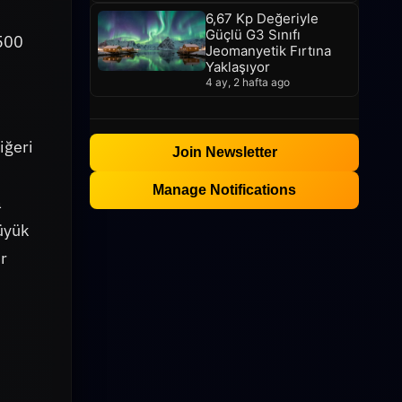
6,67 Kp Değeriyle
Güçlü G3 Sınıfı
.500
Jeomanyetik Fırtına
Yaklaşıyor
4 ay, 2 hafta ago
iğeri
Join Newsletter
Manage Notifications
a
üyük
r