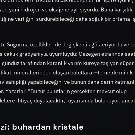
aki atmosferin o kadar sıcak olduğunun bir işaretiydi ki,
r, yani hidrojen ve oksijene ayrışıyordu. Buna karşılık,
iğine varlığını sürdürebileceği daha soğuk bir ortama i
ı. Soğurma özellikleri de değişkenlik gösteriyordu ve b
 sıcaklık gradyanıyla uyumluydu: Gezegen etrafında saa
cu gündüz tarafından karanlık yarım küreye taşıyan süper
silikat minerallerinden oluşan bulutlara —temelde minik
ev sahipliği yapabileceğini ve bunun daha derin katman
r. Yazarlar, "Bu tür bulutların gerçekten mevcut olup
ellere ihtiyaç duyulacaktır," uyarısında bulunuyor, anca
zi: buhardan kristale