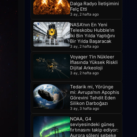
Dalga Radyo İletişimini
Felç Etti
3 ay, 2 hafta ago
NASA'nın En Yeni
Teleskobu Hubble'ın
İki Bin Yılda Yaptığını
Bir Yılda Başaracak
3 ay, 2 hafta ago
Voyager 1'in Nükleer
İflasında Yüksek Riskli
Dijital Arkeoloji
3 ay, 2 hafta ago
Tedarik mi, Yörünge
mi: Avrupa'nın Apophis
Görevini Tehdit Eden
Silikon Darboğazı
3 ay, 3 hafta ago
NOAA, G4
seviyesindeki güneş
fırtınasını takip ediyor:
Aurora şöleni şebeke