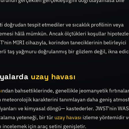
ğmurunun gerçekten gerçekleştiğini doğrulayamasa bile
 doğrudan tespit etmediler ve sıcaklık profilinin veya
lemesi hâlâ mümkün. Ancak ölçtükleri koşullar hipotezle
T'nin MIRI cihazıyla, korindon taneciklerinin belirleyici
ğerli taş yağmuru doğrulanmış bir gözlem değil, ikna edici
nyalarda
uzay havası
ı
ndan bahsettiklerinde, genellikle jeomanyetik fırtınalar
n meteorolojik karakterini tanımlayan daha geniş atmos
radyanları ve kimyasal döngü— kastederler. JWST'nin WA
talama yeteneği, bir tür
uzay havası
izleme yöntemidir v
incelemek için araç setini genişletir.