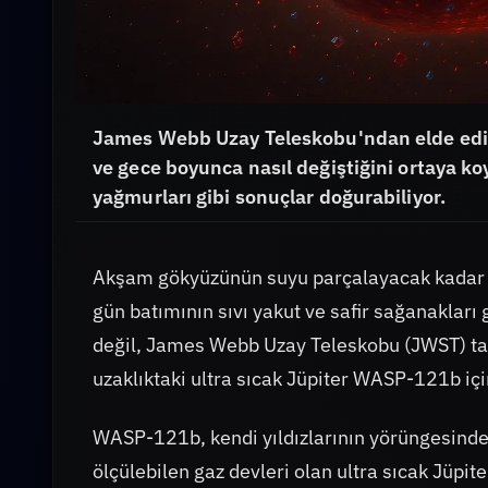
James Webb Uzay Teleskobu'ndan elde edi
ve gece boyunca nasıl değiştiğini ortaya ko
yağmurları gibi sonuçlar doğurabiliyor.
Akşam gökyüzünün suyu parçalayacak kadar sıc
gün batımının sıvı yakut ve safir sağanakları 
değil, James Webb Uzay Teleskobu (JWST) tara
uzaklıktaki ultra sıcak Jüpiter WASP-121b iç
WASP-121b, kendi yıldızlarının yörüngesinde o
ölçülebilen gaz devleri olan ultra sıcak Jüpite