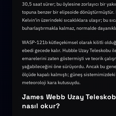
30,5 saat sürer; bu öylesine zorlayıcı bir yakı
topuna benzer bir elipsoide dönüştürmüştür. F
Kelvin'in üzerindeki sıcaklıklara ulaşır; bu 
buharlaştırmakla kalmaz, normalde dayanıklı 
WASP-121b kütleçekimsel olarak kilitli olduğ
ebedi gecede kalır. Hubble Uzay Teleskobu i
emarelerini zaten göstermişti ve teorik çalı
yağabileceğini öne sürüyordu. Ancak bu gene
ölçüde kapalı kalmıştı; güneş sistemimizdeki
meteoroloji kara kutusuydu.
James Webb Uzay Teleskob
nasıl okur?