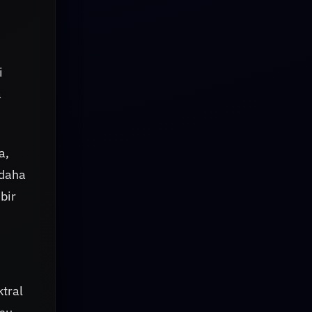
i
a
a,
 daha
bir
tral