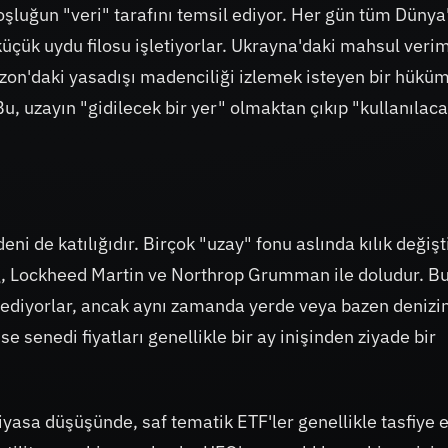
boşluğun "veri" tarafını temsil ediyor. Her gün tüm Dünya
üçük uydu filosu işletiyorlar. Ukrayna'daki mahsul verim
zon'daki yasadışı madenciliği izlemek isteyen bir hükü
. Bu, uzayın "gidilecek bir yer" olmaktan çıkıp "kullanılaca
eni de katılığıdır. Birçok "uzay" fonu aslında kılık değiş
ng, Lockheed Martin ve Northrop Grumman ile doludur. B
a ediyorlar, ancak aynı zamanda yerde veya bazen denizi
se senedi fiyatları genellikle bir ay inişinden ziyade bir
r piyasa düşüşünde, saf tematik ETF'ler genellikle tasfiye 