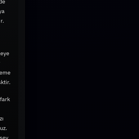
nde
ya
r.
geye
r
rleme
ktir.
 fark
zı
uz.
 şey