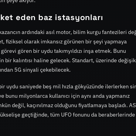
ın şeye akıyor.
eket eden baz istasyonları
zancın ardındaki asıl motor, bilim kurgu fantezileri değ
t, fiziksel olarak imkansız görünen bir şeyi yapmaya
 görevi gören bir uydu takımyıldızı inşa etmek. Bunu
 bir kalıntısı haline gelecek. Standart, üzerinde değişik
undan 5G sinyali çekebilecek.
(bir uydu saniyede beş mil hızla gökyüzünde ilerlerken si
e bunu milyonlarca kullanıcı için aynı anda yapmanız
kün değil, kaçınılmaz olduğunu fiyatlamaya başladı. A
yükselişe geçtiğinde, tüm UFO fonunu da beraberlerinde