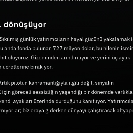
na dönüşüyor
. Sıkılmış günlük yatırımcıların hayal gücünü yakalamak i
 şu anda fonda bulunan 727 milyon dolar, bu hilenin ismi
hit oluyoruz. Gizeminden arındırılıyor ve yerini üç aylık
 ücretlerine bırakıyor.
tık pilotun kahramanlığıyla ilgili değil, sinyalin
eX için göreceli sessizliğin yaşandığı bir dönemde varlıkla
endi ayakları üzerinde durduğunu kanıtlıyor. Yatırımcıl
lmıyorlar; biz oraya giderken dünyayı çalıştıracak altyapı