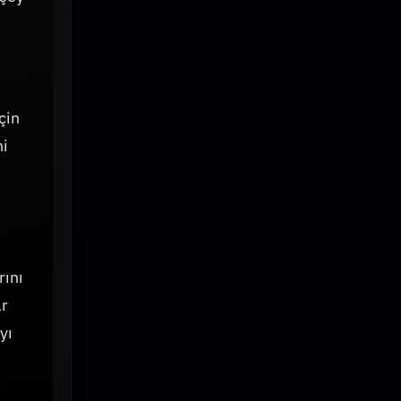
çin
ni
rını
ar
yı