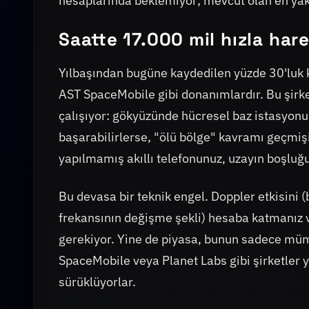
hesaplarında beklemiyor; mevcut olan en yak
Saatte 17.000 mil hızla har
Yılbaşından bugüne kaydedilen yüzde 30'luk ka
AST SpaceMobile gibi donanımlardır. Bu şirke
çalışıyor: gökyüzünde hücresel baz istasyonu
başarabilirlerse, "ölü bölge" kavramı geçmişin
yapılmamış akıllı telefonunuz, uzayın boşluğ
Bu devasa bir teknik engel. Doppler etkisini 
frekansının değişme şekli) hesaba katmanız v
gerekiyor. Yine de piyasa, bunun sadece müm
SpaceMobile veya Planet Labs gibi şirketler 
sürüklüyorlar.