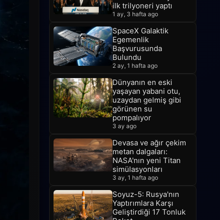
ilk trilyoneri yaptı
1 ay, 3 hafta ago
SpaceX Galaktik
Egemenlik
Başvurusunda
Bulundu
2 ay, 1 hafta ago
Dünyanın en eski
yaşayan yabani otu,
uzaydan gelmiş gibi
görünen su
pompalıyor
3 ay ago
Devasa ve ağır çekim
metan dalgaları:
NASA'nın yeni Titan
simülasyonları
3 ay, 1 hafta ago
Soyuz-5: Rusya'nın
Yaptırımlara Karşı
Geliştirdiği 17 Tonluk