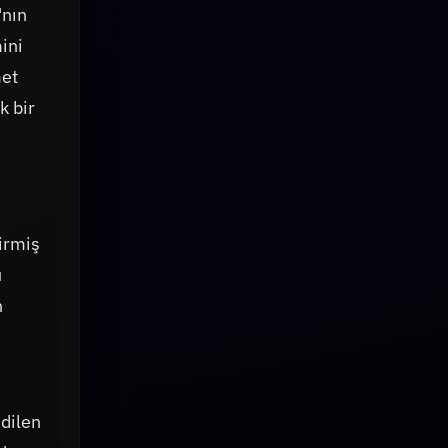
'nın
ini
met
k bir
tirmiş
u
n
edilen