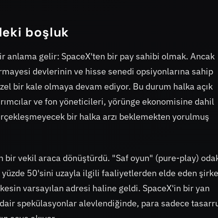
deki boşluk
ir anlama gelir: SpaceX'ten bir pay sahibi olmak. Ancak
ermayesi devlerinin ve hisse senedi opsiyonlarına sahip
 özel bir kale olmaya devam ediyor. Bu durum halka açık
ırımcılar ve fon yöneticileri, yörünge ekonomisine dahil
 gerçekleşmeyecek bir halka arzı beklemekten yorulmuş
in bir vekil araca dönüştürdü. "Saf oyun" (pure-play) odak
z yüzde 50'sini uzayla ilgili faaliyetlerden elde eden şirk
kesin varsayılan adresi haline geldi. SpaceX'in bir yan
dair spekülasyonlar alevlendiğinde, para sadece tasarr