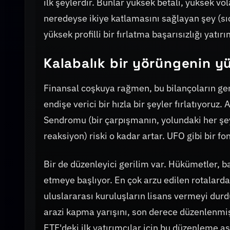
ilk şeylerdir. Bunlar yüksek betalı, yüksek vol
neredeyse ikiye katlamasını sağlayan şey (sı
yüksek profilli bir fırlatma başarısızlığı yatır
Kalabalık bir yörüngenin y
Finansal coşkuya rağmen, bu bilançoların gen
endişe verici bir hızla bir şeyler fırlatıyoru
Sendromu (bir çarpışmanın, yolundaki her şeyi
reaksiyon) riski o kadar artar. UFO gibi bir fon
Bir de düzenleyici gerilim var. Hükümetler, b
etmeye başlıyor. En çok arzu edilen rotalard
uluslararası kuruluşların lisans vermeyi durd
arazi kapma yarışını, son derece düzenlenmiş
ETF'deki ilk yatırımcılar için bu düzenleme as