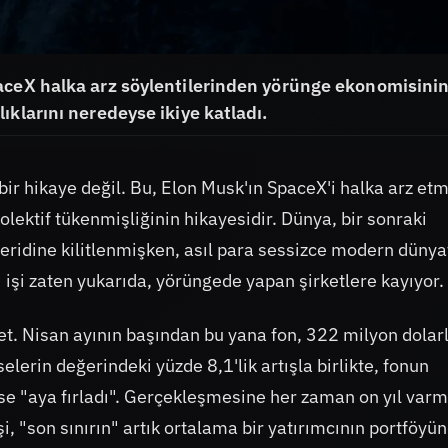
aceX halka arz söylentilerinden yörünge ekonomisini
ıklarını neredeyse ikiye katladı.
ir hikaye değil. Bu, Elon Musk'ın SpaceX'i halka arz etm
olektif tükenmişliğinin hikayesidir. Dünya, bir sonraki
şeridine kilitlenmişken, asıl para sessizce modern dünya
 işi zaten yukarıda, yörüngede yapan şirketlere kayıyor.
t. Nisan ayının başından bu yana fon, 322 milyon dolarl
elerin değerindeki yüzde 8,1'lik artışla birlikte, fonun
izse "aya fırladı". Gerçekleşmesine her zaman on yıl varm
işi, "son sınırın" artık ortalama bir yatırımcının portföyü