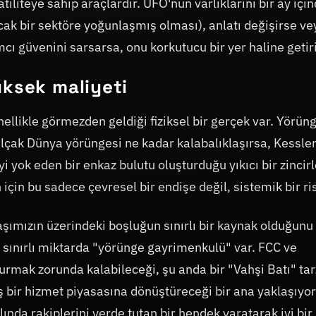
atiliteye sahip araçlardır. UFO'nun varlıklarını bir ay içi
cak bir sektöre yoğunlaşmış olması), anlatı değişirse ve
ımcı güvenini sarsarsa, onu korkutucu bir yer haline getiri
üksek maliyeti
ellikle görmezden geldiği fiziksel bir gerçek var. Yörün
z. Alçak Dünya yörüngesi ne kadar kalabalıklaşırsa, Kessle
 yok eden bir enkaz bulutu oluşturduğu yıkıcı bir zinci
 için bu sadece çevresel bir endişe değil, sistemik bir ris
aşımızın üzerindeki boşluğun sınırlı bir kaynak olduğunu
a sınırlı miktarda "yörünge gayrimenkulü" var. FCC ve
urmak zorunda kalabileceği, şu anda bir "Vahşi Batı" tar
 bir hizmet piyasasına dönüştüreceği bir ana yaklaşıyor
lında rakiplerini yerde tutan bir hendek yaratarak iyi bir