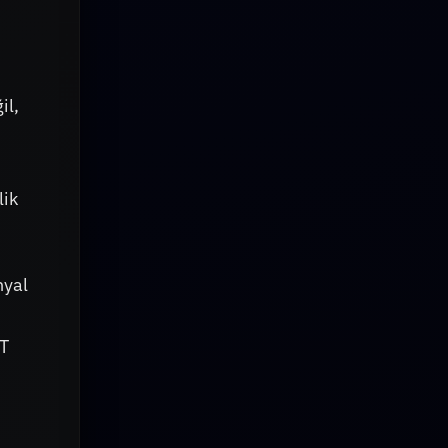
il,
lik
nyal
ST