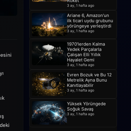
Roket
3 ay, 1 hafta ago
Ariane 6, Amazon'un
ilk ticari uydu grubunu
n
yörüngeye yerleştirdi
3 ay, 1 hafta ago
1970'lerden Kalma
Yedek Parçalarla
esini
Çalışan Elli Yıllık
Hayalet Gemi
3 ay, 1 hafta ago
yı
Evren Bozuk ve Bu 12
Metrelik Ayna Bunu
Kanıtlayabilir
3 ay, 1 hafta ago
ık
Yüksek Yörüngede
Soğuk Savaş
3 ay, 1 hafta ago
ış
ndeki