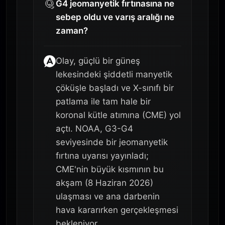
G4 jeomanyetik fırtınasına ne
sebep oldu ve varış aralığı ne
zaman?
Olay, güçlü bir güneş
lekesindeki şiddetli manyetik
çöküşle başladı ve X-sınıfı bir
patlama ile tam hale bir
koronal kütle atımına (CME) yol
açtı. NOAA, G3-G4
seviyesinde bir jeomanyetik
fırtına uyarısı yayınladı;
CME'nin büyük kısmının bu
akşam (8 Haziran 2026)
ulaşması ve ana darbenin
hava kararırken gerçekleşmesi
bekleniyor.