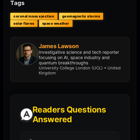
Tags
coronal mass ejection
geomagnetic storms
solar flares
space weather
James Lawson
Investigative science and tech reporter
focusing on AI, space industry and
quantum breakthroughs
University College London (UCL) • United
Kingdom
Readers Questions
Answered