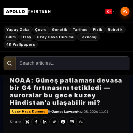
APOLLO
THIRTEEN
Yapay Zeka
Çevre
Genetik
Tarihçe
Fizik
Robotik
Bilim
Uzay
Uzay Hava Durumu
Teknoloji
4K Wallpapers
NOAA: Güneş patlaması devasa
bir G4 fırtınasını tetikledi —
auroralar bu gece kuzey
Hindistan'a ulaşabilir mi?
By
James Lawson
Haz 08, 2026 11:01
Uzay Hava Durumu
Share