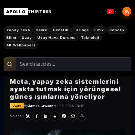
APOLLO
THIRTEEN
Yapay Zeka
Çevre
Genetik
Tarihçe
Fizik
Robotik
Bilim
Uzay
Uzay Hava Durumu
Teknoloji
4K Wallpapers
Meta, yapay zeka sistemlerini
ayakta tutmak için yörüngesel
güneş ışınlarına yöneliyor
By
James Lawson
Nis 29, 2026 13:40
Uzay
Share