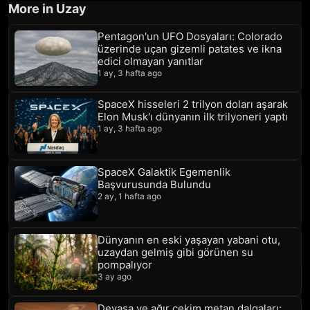
More in Uzay
Pentagon'un UFO Dosyaları: Colorado
üzerinde uçan gizemli patates ve ikna
edici olmayan yanıtlar
1 ay, 3 hafta ago
SpaceX hisseleri 2 trilyon doları aşarak
Elon Musk'ı dünyanın ilk trilyoneri yaptı
1 ay, 3 hafta ago
SpaceX Galaktik Egemenlik
Başvurusunda Bulundu
2 ay, 1 hafta ago
Dünyanın en eski yaşayan yabani otu,
uzaydan gelmiş gibi görünen su
pompalıyor
3 ay ago
Devasa ve ağır çekim metan dalgaları: