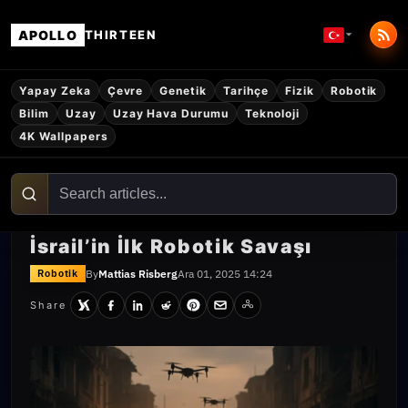
APOLLO
THIRTEEN
Yapay Zeka
Çevre
Genetik
Tarihçe
Fizik
Robotik
Bilim
Uzay
Uzay Hava Durumu
Teknoloji
4K Wallpapers
İsrail’in İlk Robotik Savaşı
By
Mattias Risberg
Ara 01, 2025 14:24
Robotik
Share