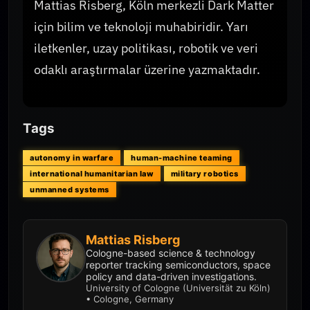
Mattias Risberg, Köln merkezli Dark Matter
için bilim ve teknoloji muhabiridir. Yarı
iletkenler, uzay politikası, robotik ve veri
odaklı araştırmalar üzerine yazmaktadır.
Tags
autonomy in warfare
human-machine teaming
international humanitarian law
military robotics
unmanned systems
Mattias Risberg
Cologne-based science & technology
reporter tracking semiconductors, space
policy and data-driven investigations.
University of Cologne (Universität zu Köln)
• Cologne, Germany