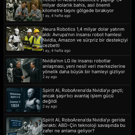
milyar dolarlık bahis, asıl önemli
kilometre taşını gölgede bırakıyor
1 ay, 4 hafta ago
Neura Robotics 1,4 milyar dolar yatırım
aldı: Avrupa'nın insansı robot hamlesi
Nvidia, Amazon ve sürpriz bir destekçiyi
cezbetti
1 ay, 4 hafta ago
Nvidia'nın LG ile insansı robotlar
anlaşması, yeni nesil veri merkezlerine
yönelik daha büyük bir hamleyi gizliyor
2 ay ago
Spirit AI, RoboArena'da Nvidia'yı geçti;
ancak şaşırtıcı avantaj işlem gücü
değildi
2 ay ago
Spirit AI, RoboArena'da Nvidia'yı geride
bıraktı: ABD-Çin teknoloji savaşında bu
zafer ne anlama geliyor?