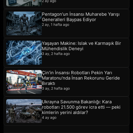
2 ay ago
Pentagon'un İnsansı Muharebe Yarışı
Generalleri Baypas Ediyor
2 ay, 1 hafta ago
Yaşayan Makine: Islak ve Karmaşık Bir
Mühendislik Deneyi
3 ay, 2 hafta ago
Çin'in İnsansı Robotları Pekin Yarı
Maratonu'nda İnsan Rekorunu Geride
Bıraktı
3 ay, 2 hafta ago
Ukrayna Savunma Bakanlığı: Kara
robotları 21.500 görev icra etti — peki
kimlerin yerini aldılar?
4 ay ago