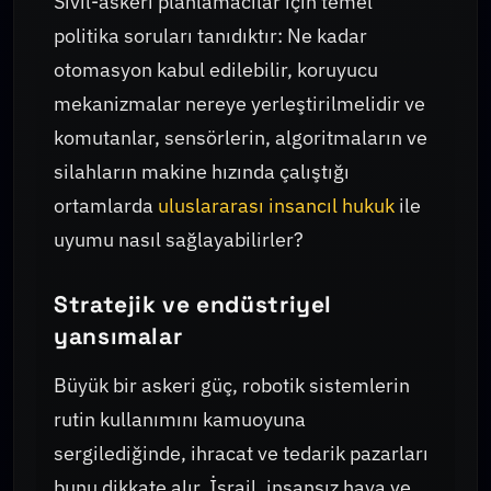
Sivil-askeri planlamacılar için temel
politika soruları tanıdıktır: Ne kadar
otomasyon kabul edilebilir, koruyucu
mekanizmalar nereye yerleştirilmelidir ve
komutanlar, sensörlerin, algoritmaların ve
silahların makine hızında çalıştığı
ortamlarda
uluslararası insancıl hukuk
ile
uyumu nasıl sağlayabilirler?
Stratejik ve endüstriyel
yansımalar
Büyük bir askeri güç, robotik sistemlerin
rutin kullanımını kamuoyuna
sergilediğinde, ihracat ve tedarik pazarları
bunu dikkate alır. İsrail, insansız hava ve