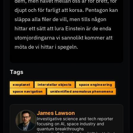
dem, men havet mellan oss är för brett, för
djupt och för farligt att korsa. Pentagon kan
släppa alla filer de vill, men tills någon
hittar ett sätt att lura Einstein är de enda
utomjordingarna vi sannolikt kommer att
möta de vi hittar i spegeln.
Tags
exoplanet
interstellar objects
space engineering
space navigation
unidentified anomalous phenomena
James Lawson
Investigative science and tech reporter
focusing on AI, space industry and
quantum breakthroughs