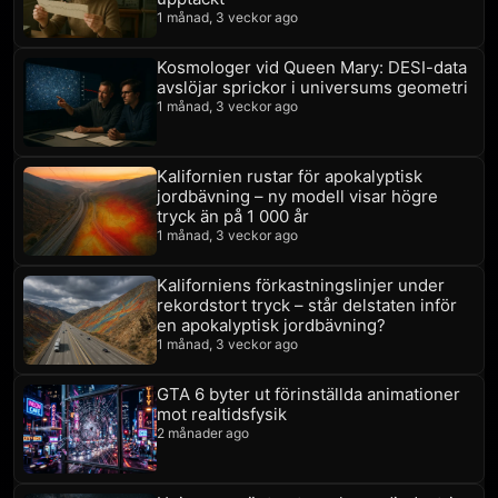
1 månad, 3 veckor ago
Kosmologer vid Queen Mary: DESI-data
avslöjar sprickor i universums geometri
1 månad, 3 veckor ago
Kalifornien rustar för apokalyptisk
jordbävning – ny modell visar högre
tryck än på 1 000 år
1 månad, 3 veckor ago
Kaliforniens förkastningslinjer under
rekordstort tryck – står delstaten inför
en apokalyptisk jordbävning?
1 månad, 3 veckor ago
GTA 6 byter ut förinställda animationer
mot realtidsfysik
2 månader ago