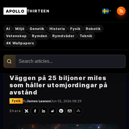
APOLLO
THIRTEEN
AI
Miljö
Genetik
Historia
Fysik
Robotik
Vetenskap
Rymden
Rymdväder
Teknik
4K Wallpapers
Väggen på 25 biljoner miles
som håller utomjordingar på
avstånd
By
James Lawson
Jun 01, 2026 08:29
Fysik
Share