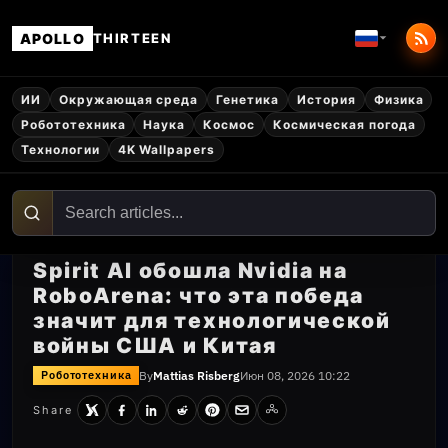
APOLLO
THIRTEEN
ИИ
Окружающая среда
Генетика
История
Физика
Робототехника
Наука
Космос
Космическая погода
Технологии
4K Wallpapers
Spirit AI обошла Nvidia на
RoboArena: что эта победа
значит для технологической
войны США и Китая
By
Mattias Risberg
Июн 08, 2026 10:22
Робототехника
Share