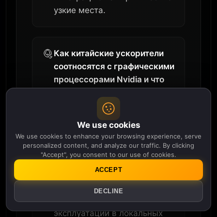
узкие места.
Как китайские ускорители
соотносятся с графическими
процессорами Nvidia и что
это значит для
разработчиков?
We use cookies
Китайские ускорители, такие
We use cookies to enhance your browsing experience, serve
personalized content, and analyze our traffic. By clicking
как Huawei Ascend и чипы
"Accept", you consent to our use of cookies.
Baidu серии M, догоняют
ACCEPT
конкурентов по устойчивой
пропускной способности и
DECLINE
более дешевы в
эксплуатации в локальных