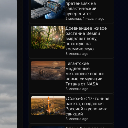
претензиях на
галактический
суверенитет
2 месяца, 1 неделя ago
Древнейшее живое
растение Земли
выделяет воду,
похожую на
космическую
3 месяца ago
Гигантские
медленные
метановые волны:
новые симуляции
Титана от NASA
3 месяца ago
«Союз-5»: 17-тонная
ракета, созданная
Россией в условиях
санкций
3 месяца ago