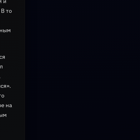
м и
 В то
тным
ся
л
а
ся».
то
ое на
ным