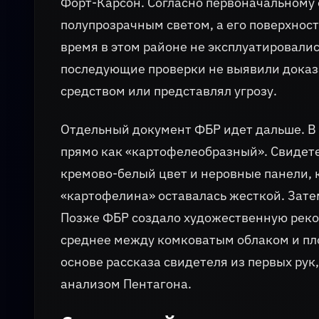
Форт-Карсон. Согласно первоначальному о
полупрозрачным светом, а его поверхнос
время в этом районе не эксплуатировалис
последующие проверки не выявили доказа
средством или представлял угрозу.
Отдельный документ ФБР идет дальше. В 
прямо как «картофелеобразный». Свидет
кремово-белый цвет и неровные панели,
«картофелина» оставалась жесткой. Затем
Позже ФБР создало художественную реко
среднее между комковатым облаком и пл
основе рассказа свидетеля из первых рук
анализом Пентагона.