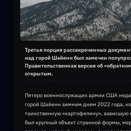
Третья порция рассекреченных документ
над горой Шайенн был замечен полупр
Правительственная версия об «обратном
открытым.
Пятеро военнослужащих армии США недал
горой Шайенн зимним днем 2022 года, ког
таинственную «картофелину», зависшую 
был крупный объект странной формы, м