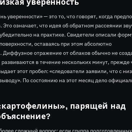
низкая уверенность
ь уверенности» — это то, что говорят, когда предп
 Это означает, что идея об обратном рассеянии зв
еубедительно на практике. Свидетели описали форм
поверхности, оставаясь при этом абсолютно
. Диффузное отражение от облаков обычно не созд
 развиваются в течение нескольких минут, прежде
ыдает этот пробел: «следователи заявили, что с ни
 выводу». По состоянию на этот месяц дело официал
 «картофелины», парящей над
объяснение?
более сложный вопрос: если группа подготовленных