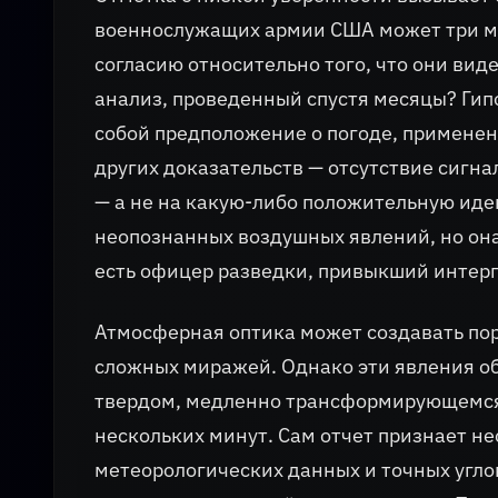
военнослужащих армии США может три мин
согласию относительно того, что они ви
анализ, проведенный спустя месяцы? Гипо
собой предположение о погоде, применен
других доказательств — отсутствие сигна
— а не на какую-либо положительную ид
неопознанных воздушных явлений, но она
есть офицер разведки, привыкший интерпр
Атмосферная оптика может создавать пор
сложных миражей. Однако эти явления о
твердом, медленно трансформирующемся 
нескольких минут. Сам отчет признает не
метеорологических данных и точных угл