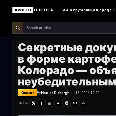
APOLLO
ИИ
Окружающая среда
Г
THIRTEEN
Секретные доку
в форме картофе
Колорадо — объя
неубедительны
Космос
By
Mattias Risberg
Июн 15, 2026 19:11
Share