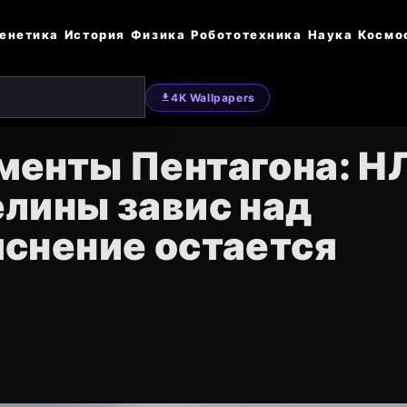
енетика
История
Физика
Робототехника
Наука
Космо
4K Wallpapers
менты Пентагона: Н
лины завис над
снение остается
м