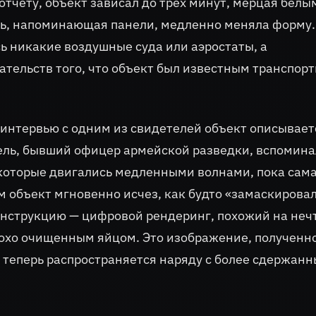
тчету, объект зависал до трех минут, мерцая белы
ть, напоминающая панели, медленно меняла форму.
ь никакие воздушные суда или аэростаты, а
тельств того, что объект был известным транспор
интервью с одним из свидетелей объект описывает
ель, бывший офицер армейской разведки, вспомина
 которые двигались медленными волнами, пока сам
 объект мгновенно исчез, как будто «замаскировал
нструкцию — цифровой рендеринг, похожий на неч
охо очищенным яйцом. Это изображение, полученн
, теперь распространяется наряду с более сдержан