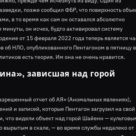
вижно, прежде чем исчезнуть из виду. Один из
зведки, позже сообщил ФБР, что поверхность объе
и, в то время как сам он оставался абсолютно
 минуты, он исчез, будто активировал систему
людение от 15 февраля 2022 года теперь является ч
в об НЛО, опубликованного Пентагоном в пятницу в
литиков есть теория. Им она не очень нравится.
ина», зависшая над горой
азрешенный отчет об АЯ» (Аномальных явлениях),
ний и записей, которые Пентагон загрузил на свой
, что видели объект над горой Шайенн — культовы
о вырытым в скале, — во время службы недалеко от