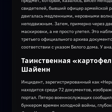
предмет, который, казалось, висел непод
свидетелей, бывший офицер армейской ра
двигалась медленными, неровными волнам
неподвижным. Затем, примерно через две
маскировки, а не просто улетел. Это наб
третьего официального архива документо
соответствии с указом Белого дома. У ана
Таинственная «картофел
Шайенн
Инцидент, зарегистрированный как «Нер
находится среди 72 документов, изображе
портал. Пятеро военнослужащих сообщили
бункером времен холодной войны, глубок