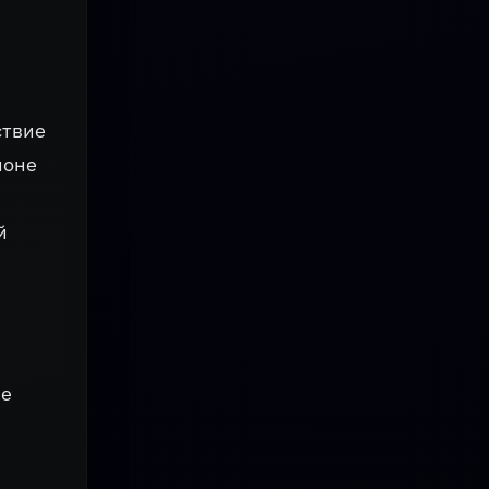
ствие
йоне
й
ие