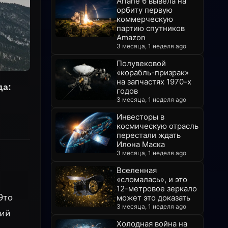
Ariane 6 вывела на
орбиту первую
коммерческую
партию спутников
Amazon
3 месяца, 1 неделя ago
Полувековой
«корабль-призрак»
на запчастях 1970-х
да:
годов
3 месяца, 1 неделя ago
Инвесторы в
космическую отрасль
перестали ждать
Илона Маска
3 месяца, 1 неделя ago
Вселенная
«сломалась», и это
12-метровое зеркало
Это
может это доказать
3 месяца, 1 неделя ago
щий
Холодная война на