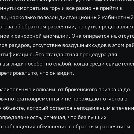
уты смотреть на гору и все равно не прийти к
дели, насколько полезен дистанционный кабинетный
теза об обратном рассеянии, по сути, представляет
ное к сенсорной аномалии. Она опирается на отсут
лов радаров, отсутствие воздушных судов в этом ра
ентификацию. Это стандартная процедура для
 выглядит особенно слабой, когда среди свидетеле
етировать то, что он видит.
азительные иллюзии, от брокенского призрака до
бычно кратковременны и не порождают отчетов о
объекте, который остается неподвижным в течен
определенность, отмечая, что без лучших
ов наблюдения объяснение с обратным рассеянием