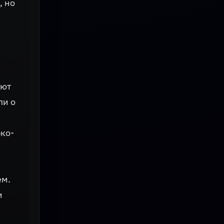
, но
ают
ли о
рко-
ем.
и