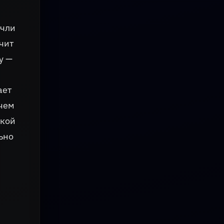
очли
учит
у —
ает
 чем
зкой
ьно