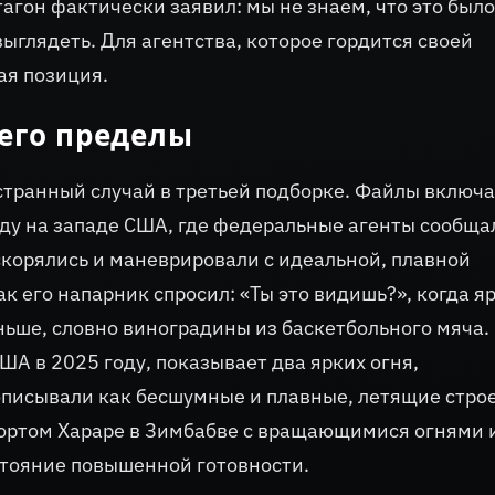
агон фактически заявил: мы не знаем, что это было
выглядеть. Для агентства, которое гордится своей
ая позиция.
 его пределы
транный случай в третьей подборке. Файлы включ
ду на западе США, где федеральные агенты сообща
скорялись и маневрировали с идеальной, плавной
к его напарник спросил: «Ты это видишь?», когда я
ьше, словно виноградины из баскетбольного мяча.
ША в 2025 году, показывает два ярких огня,
описывали как бесшумные и плавные, летящие стро
портом Хараре в Зимбабве с вращающимися огнями 
стояние повышенной готовности.