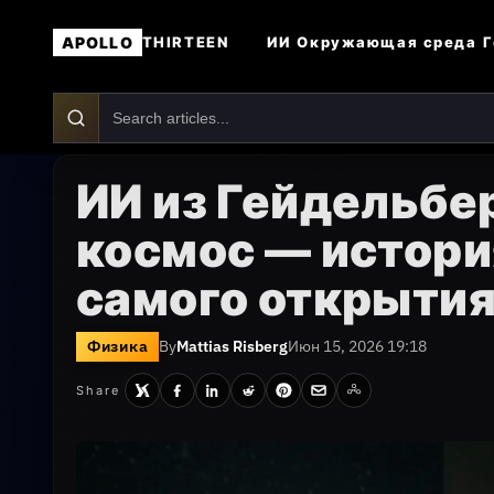
APOLLO
ИИ
Окружающая среда
Г
THIRTEEN
ИИ из Гейдельбе
космос — истори
самого открыти
Физика
By
Mattias Risberg
Июн 15, 2026 19:18
Share