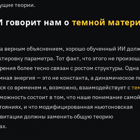
ущие теории.
И говорит нам о
темной матер
а верным объяснением, хорошо обученный ИИ дол
тировку параметра. Тот факт, что этого не произош
рения более тесно связан с ростом структуры. Одна
мная энергия — это не константа, а динамическое п
ся со временем и, возможно, взаимодействует с
те
зможность состоит в том, что наше понимание само
стояниях, и что модифицированная ньютоновская
авитации должны заменить общую теорию
ах.