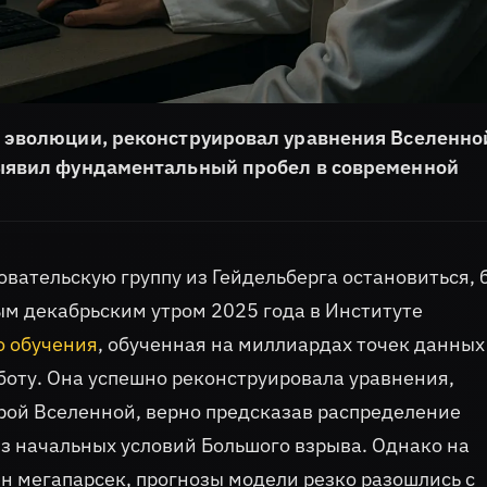
 эволюции, реконструировал уравнения Вселенной
выявил фундаментальный пробел в современной
вательскую группу из Гейдельберга остановиться, 
ым декабрьским утром 2025 года в Институте
 обучения
, обученная на миллиардах точек данных
боту. Она успешно реконструировала уравнения,
ой Вселенной, верно предсказав распределение
из начальных условий Большого взрыва. Однако на
 мегапарсек, прогнозы модели резко разошлись с