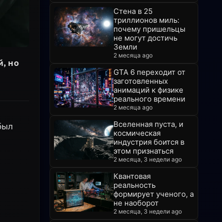
Стена в 25
триллионов миль:
почему пришельцы
не могут достичь
Земли
2 месяца ago
, но
GTA 6 переходит от
заготовленных
анимаций к физике
реального времени
2 месяца ago
Вселенная пуста, и
был
космическая
индустрия боится в
этом признаться
2 месяца, 3 недели ago
Квантовая
реальность
формирует ученого, а
не наоборот
2 месяца, 3 недели ago