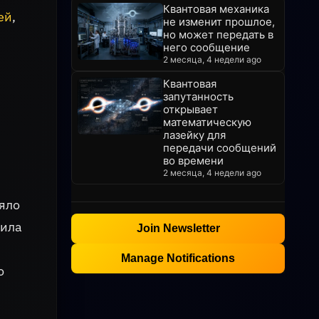
Квантовая механика
ей
,
не изменит прошлое,
но может передать в
него сообщение
2 месяца, 4 недели ago
Квантовая
запутанность
открывает
а
математическую
лазейку для
передачи сообщений
во времени
2 месяца, 4 недели ago
яло
вила
Join Newsletter
Manage Notifications
о