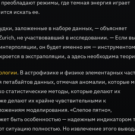
 преобладают режимы, где темная энергия играет
ится искать ее.
удки, заложенные в наборе данных, — объясняет
Zurich, не участвовавший в исследовании. — Если в
 интерполяции, он будет именно им — инструменто
роется в экстраполяции, а здесь необходима теори
ологии
. В астрофизике и физике элементарных час
 петабайтов данных, отмечая аномалии, которые м
ко статистические методы, которые делают их
же делают их крайне чувствительными к
ожениям моделирования. «Слепое пятно»,
жет быть особенностью — надежным индикатором т
т ситуацию полностью. Но извлечение этого вывод