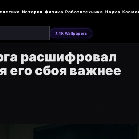
енетика
История
Физика
Робототехника
Наука
Космо
4K Wallpapers
рга расшифровал
я его сбоя важнее
я