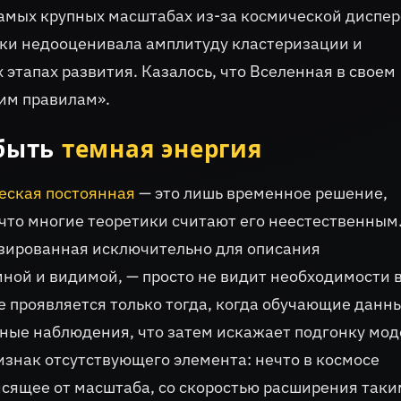
амых крупных масштабах из-за космической диспер
ски недооценивала амплитуду кластеризации и
 этапах развития. Казалось, что Вселенная в своем
им правилам».
 быть
темная энергия
еская постоянная
— это лишь временное решение,
 что многие теоретики считают его неестественным
изированная исключительно для описания
ной и видимой, — просто не видит необходимости 
е проявляется только тогда, когда обучающие данн
ые наблюдения, что затем искажает подгонку мод
изнак отсутствующего элемента: нечто в космосе
сящее от масштаба, со скоростью расширения таки