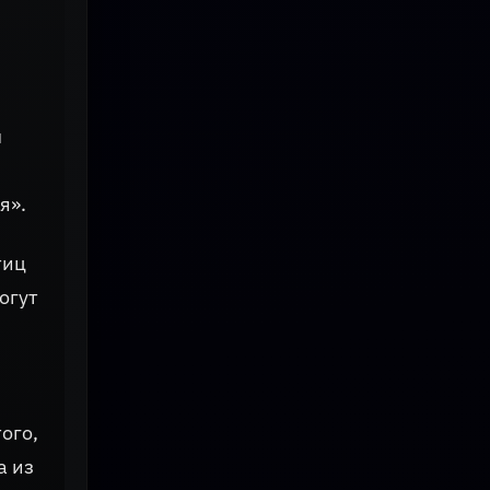
ы
м
я».
тиц
огут
ого,
а из