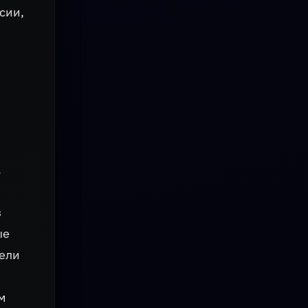
сии,
.
в
ые
ели
м