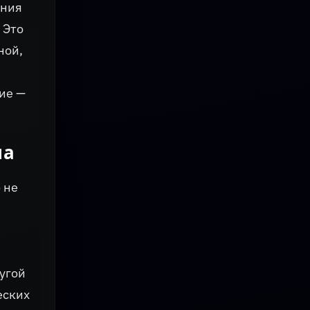
ения
 Это
ной,
ие —
ма
 не
угой
еских