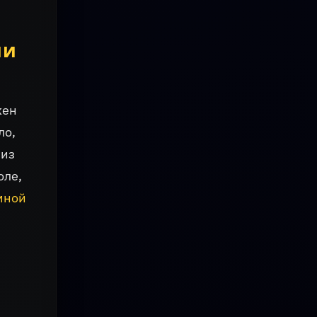
ии
жен
ло,
 из
оле,
мной
й