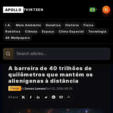
APOLLO
THIRTEEN
I.A.
Meio Ambiente
Genética
História
Física
Robótica
Ciência
Espaço
Clima Espacial
Tecnologia
4K Wallpapers
A barreira de 40 trilhões de
quilômetros que mantém os
alienígenas à distância
By
James Lawson
Jun 01, 2026 08:29
Física
Share