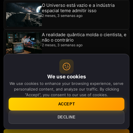
O Universo está vazio e a indústria
espacial teme admitir isso
2 meses, 3 semanas ago
A realidade quântica molda o cientista, e
não o contrário
2 meses, 3 semanas ago
A mecânica quântica não pode salvar o
seu passado, mas talvez possa enviar-
lhe uma mensagem
We use cookies
2 meses, 4 semanas ago
We use cookies to enhance your browsing experience, serve
personalized content, and analyze our traffic. By clicking
Emaranhamento quântico oferece
"Accept", you consent to our use of cookies.
brecha matemática para mensagens
temporais
ACCEPT
2 meses, 4 semanas ago
DECLINE