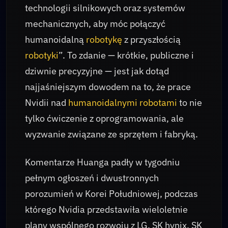
technologii silnikowych oraz systemów
mechanicznych, aby móc połączyć
humanoidalną
robotykę
z przyszłością
robotyki
”. To zdanie — krótkie, publiczne i
dziwnie precyzyjne — jest jak dotąd
najjaśniejszym dowodem na to, że prace
Nvidii nad
humanoidalnymi robotami
to nie
tylko ćwiczenie z oprogramowania, ale
wyzwanie związane ze sprzętem i fabryką.
Komentarze Huanga padły w tygodniu
pełnym ogłoszeń i dwustronnych
porozumień w Korei Południowej, podczas
którego Nvidia przedstawiła wieloletnie
plany wspólnego rozwoju z LG, SK hynix, SK