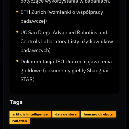
dotyczące wykorzystania w badaniach)
ETH Zurich (wzmianki o współpracy
badawczej)
UC San Diego Advanced Robotics and
Controls Laboratory (listy użytkowników
badawczych)
Dokumentacja IPO Unitree i ujawnienia
giełdowe (dokumenty giełdy Shanghai
STAR)
Tags
artificial intelligence
data centers
humanoid robots
robotics