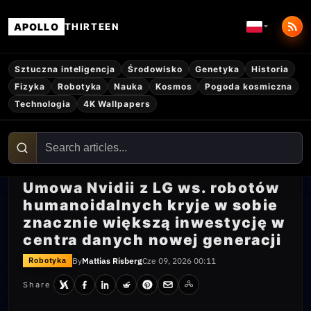
APOLLO
THIRTEEN
Sztuczna inteligencja
Środowisko
Genetyka
Historia
Fizyka
Robotyka
Nauka
Kosmos
Pogoda kosmiczna
Technologia
4K Wallpapers
Umowa Nvidii z LG ws. robotów
humanoidalnych kryje w sobie
znacznie większą inwestycję w
centra danych nowej generacji
By
Mattias Risberg
Cze 09, 2026 00:11
Robotyka
Share