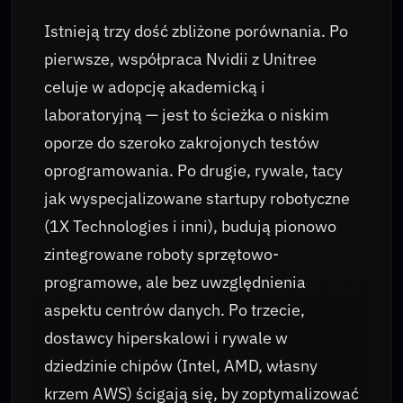
Istnieją trzy dość zbliżone porównania. Po
pierwsze, współpraca Nvidii z Unitree
celuje w adopcję akademicką i
laboratoryjną — jest to ścieżka o niskim
oporze do szeroko zakrojonych testów
oprogramowania. Po drugie, rywale, tacy
jak wyspecjalizowane startupy robotyczne
(1X Technologies i inni), budują pionowo
zintegrowane roboty sprzętowo-
programowe, ale bez uwzględnienia
aspektu centrów danych. Po trzecie,
dostawcy hiperskalowi i rywale w
dziedzinie chipów (Intel, AMD, własny
krzem AWS) ścigają się, by zoptymalizować