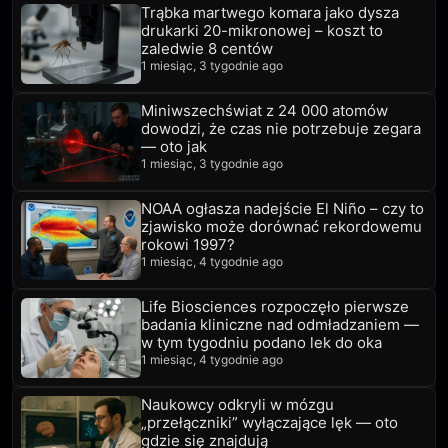
Trąbka martwego komara jako dysza
drukarki 20-mikronowej – koszt to
zaledwie 8 centów
1 miesiąc, 3 tygodnie ago
Miniwszechświat z 24 000 atomów
dowodzi, że czas nie potrzebuje zegara
— oto jak
1 miesiąc, 3 tygodnie ago
NOAA ogłasza nadejście El Niño – czy to
zjawisko może dorównać rekordowemu
rokowi 1997?
1 miesiąc, 4 tygodnie ago
Life Biosciences rozpoczęło pierwsze
badania kliniczne nad odmładzaniem —
w tym tygodniu podano lek do oka
1 miesiąc, 4 tygodnie ago
Naukowcy odkryli w mózgu
„przełączniki” wyłączające lęk — oto
gdzie się znajdują