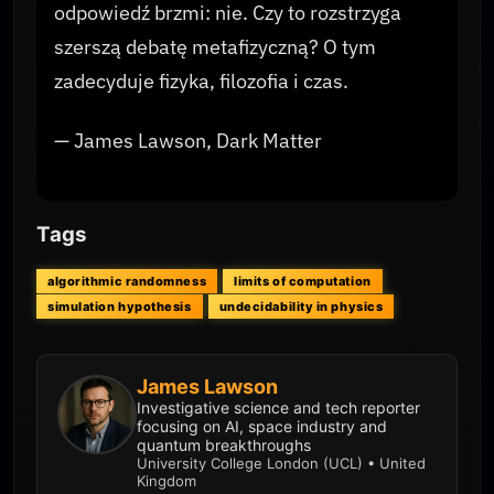
odpowiedź brzmi: nie. Czy to rozstrzyga
szerszą debatę metafizyczną? O tym
zadecyduje fizyka, filozofia i czas.
— James Lawson, Dark Matter
Tags
algorithmic randomness
limits of computation
simulation hypothesis
undecidability in physics
James Lawson
Investigative science and tech reporter
focusing on AI, space industry and
quantum breakthroughs
University College London (UCL) • United
Kingdom