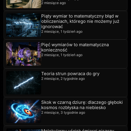
2 miesiące ago
Piąty wymiar to matematyczny błąd w
obliczeniach, którego nie możemy już
ignorować
2 miesiące, 1 tydzień ago
Pięć wymiarów to matematyczna
konieczność
2 miesiące, 1 tydzień ago
Teoria strun powraca do gry
2 miesiące, 2 tygodnie ago
Skok w czarną dziurę: dlaczego głęboki
kosmos rozbłyska na niebiesko
2 miesiące, 3 tygodnie ago
Molekularny uścisk śmierci niszczy