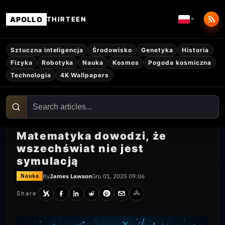
APOLLO
THIRTEEN
Sztuczna inteligencja
Środowisko
Genetyka
Historia
Fizyka
Robotyka
Nauka
Kosmos
Pogoda kosmiczna
Technologia
4K Wallpapers
Matematyka dowodzi, że
wszechświat nie jest
symulacją
By
James Lawson
Gru 01, 2025 09:06
Nauka
Share