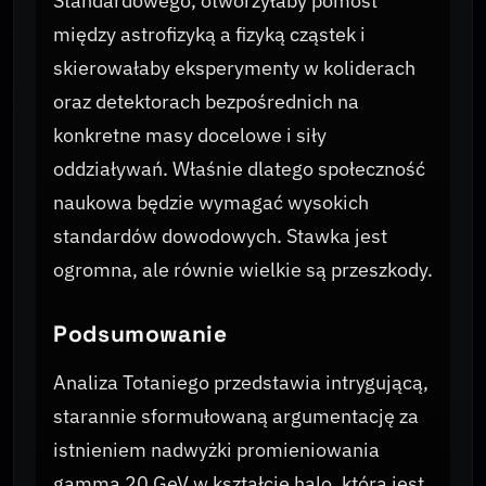
Standardowego, otworzyłaby pomost
między astrofizyką a fizyką cząstek i
skierowałaby eksperymenty w koliderach
oraz detektorach bezpośrednich na
konkretne masy docelowe i siły
oddziaływań. Właśnie dlatego społeczność
naukowa będzie wymagać wysokich
standardów dowodowych. Stawka jest
ogromna, ale równie wielkie są przeszkody.
Podsumowanie
Analiza Totaniego przedstawia intrygującą,
starannie sformułowaną argumentację za
istnieniem nadwyżki promieniowania
gamma 20 GeV w kształcie halo, która jest