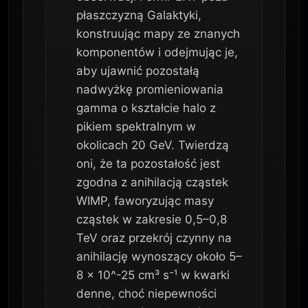
płaszczyzną Galaktyki,
konstruując mapy ze znanych
komponentów i odejmując je,
aby ujawnić pozostałą
nadwyżkę promieniowania
gamma o kształcie halo z
pikiem spektralnym w
okolicach 20 GeV. Twierdzą
oni, że ta pozostałość jest
zgodna z anihilacją cząstek
WIMP, faworyzując masy
cząstek w zakresie 0,5–0,8
TeV oraz przekrój czynny na
anihilację wynoszący około 5–
8 × 10^-25 cm³ s⁻¹ w kwarki
denne, choć niepewności