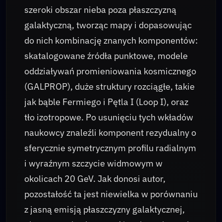
szeroki obszar nieba poza płaszczyzną
galaktyczną, tworząc mapy i dopasowując
do nich kombinację znanych komponentów:
skatalogowane źródła punktowe, modele
oddziaływań promieniowania kosmicznego
(GALPROP), duże struktury rozciągłe, takie
jak bąble Fermiego i Pętla I (Loop I), oraz
tło izotropowe. Po usunięciu tych wkładów
naukowcy znaleźli komponent rezydualny o
sferycznie symetrycznym profilu radialnym
i wyraźnym szczycie widmowym w
okolicach 20 GeV. Jak donosi autor,
pozostałość ta jest niewielka w porównaniu
z jasną emisją płaszczyzny galaktycznej,