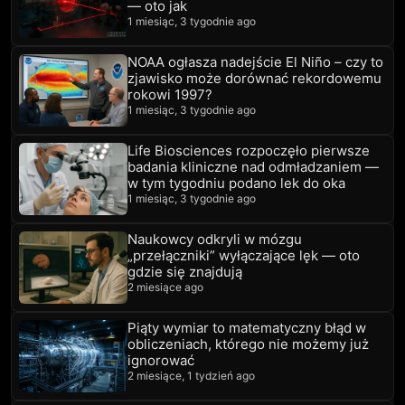
— oto jak
1 miesiąc, 3 tygodnie ago
NOAA ogłasza nadejście El Niño – czy to
zjawisko może dorównać rekordowemu
rokowi 1997?
1 miesiąc, 3 tygodnie ago
Life Biosciences rozpoczęło pierwsze
badania kliniczne nad odmładzaniem —
w tym tygodniu podano lek do oka
1 miesiąc, 3 tygodnie ago
Naukowcy odkryli w mózgu
„przełączniki” wyłączające lęk — oto
gdzie się znajdują
2 miesiące ago
Piąty wymiar to matematyczny błąd w
obliczeniach, którego nie możemy już
ignorować
2 miesiące, 1 tydzień ago