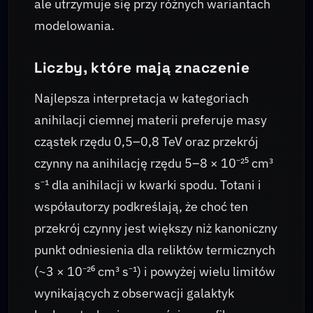
ale utrzymuje się przy różnych wariantach
modelowania.
Liczby, które mają znaczenie
Najlepsza interpretacja w kategoriach
anihilacji ciemnej materii preferuje masy
cząstek rzędu 0,5–0,8 TeV oraz przekrój
czynny na anihilację rzędu 5–8 × 10⁻²⁵ cm³
s⁻¹ dla anihilacji w kwarki spodu. Totani i
współautorzy podkreślają, że choć ten
przekrój czynny jest większy niż kanoniczny
punkt odniesienia dla reliktów termicznych
(~3 × 10⁻²⁶ cm³ s⁻¹) i powyżej wielu limitów
wynikających z obserwacji galaktyk