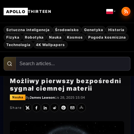
APOLLO
THIRTEEN
Sztuczna inteligencja
Środowisko
Genetyka
Historia
Fizyka
Robotyka
Nauka
Kosmos
Pogoda kosmiczna
Technologia
4K Wallpapers
Możliwy pierwszy bezpośredni
sygnał ciemnej materii
By
James Lawson
Lis 28, 2025 15:04
Nauka
Share