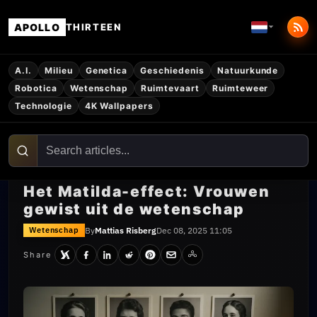
APOLLO
THIRTEEN
A.I.
Milieu
Genetica
Geschiedenis
Natuurkunde
Robotica
Wetenschap
Ruimtevaart
Ruimteweer
Technologie
4K Wallpapers
Het Matilda-effect: Vrouwen
gewist uit de wetenschap
By
Mattias Risberg
Dec 08, 2025 11:05
Wetenschap
Share