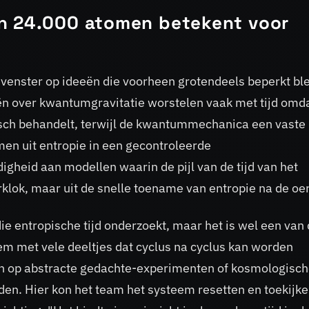
n 24.000 atomen betekent voor
venster op ideeën die voorheen grotendeels beperkt bl
ën over kwantumgravitatie worstelen vaak met tijd omd
misch behandelt, terwijl de kwantummechanica een vaste
men uit entropie in een gecontroleerde
gheid aan modellen waarin de pijl van de tijd van het
klok, maar uit de snelle toename van entropie na de oer
die entropische tijd onderzoekt, maar het is wel een van
em met vele deeltjes dat cyclus na cyclus kan worden
n op abstracte gedachte-experimenten of kosmologisc
en. Hier kon het team het systeem resetten en toekijk