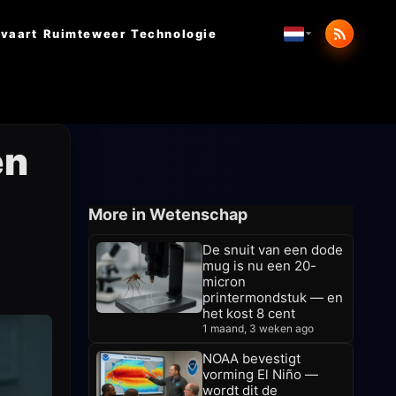
vaart
Ruimteweer
Technologie
en
More in Wetenschap
De snuit van een dode
mug is nu een 20-
micron
printermondstuk — en
het kost 8 cent
1 maand, 3 weken ago
NOAA bevestigt
vorming El Niño —
wordt dit de