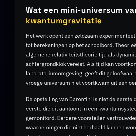
Wat een mini-universum va
kwantumgravitatie
Het werk opent een zeldzaam experimenteel 
tot berekeningen op het schoolbord. Theorie
algemene relativiteitstheorie tijd als dyna
achtergrondklok vereist. Als tijd kan voortko
laboratoriumomgeving, geeft dit geloofwaardi
vroege universum niet voortkwam uit een oer
De opstelling van Barontini is niet de eerste 
eerste die dit aantoont in een kwantumsyste
gemonitord. Eerdere voorstellen vertrouwde
waarnemingen die niet herhaald kunnen word