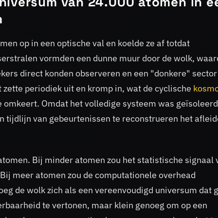
niversum van 24.000 atomen in e
m
men op in een optische val en koelde ze af totdat
erstralen vormden een dunne muur door de wolk, waar
ekers direct konden observeren en een "donkere" sector
 zette periodiek uit en kromp in, wat de cyclische
kosmo
e omkeert. Omdat het volledige systeem was geïsoleerd
tijdlijn van gebeurtenissen te reconstrueren het aflei
omen. Bij minder atomen zou het statistische signaal 
. Bij meer atomen zou de computationele overhead
eg de wolk zich als een vereenvoudigd universum dat g
aarheid te vertonen, maar klein genoeg om op een