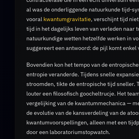
al was de onderliggende natuurkunde tijd-s
vooral
kwantumgravitatie
, verschijnt tijd n
tijd in het dagelijks leven van verleden naa
natuurkundige wetten hetzelfde werken in v
suggereert een antwoord: de pijl komt enkel v
Bovendien kon het tempo van de entropische t
entropie veranderde. Tijdens snelle expansi
stroomden, tikte de entropische tijd sneller. 
louter een filosofisch goocheltrucje. Het te
vergelijking van de kwantummechanica — met 
de evolutie van de kansverdeling van de ato
kwantumvoorspellingen, alleen met een tijdp
door een laboratoriumstopwatch.