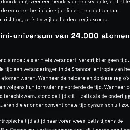
s duurde ongeveer een tiende van een seconde, en het 
 de entropische tijd die zij definieerden niet zomaar
 richting, zelfs terwijl de heldere regio kromp.
 mini-universum van 24.000 atome
d simpel: als er niets verandert, verstrijkt er geen tijd.
de tijd aan veranderingen in de Shannon-entropie van he
e atomen waren. Wanneer de heldere en donkere regio's
 en volgens hun formulering vorderde de tijd. Wanneer d
 terechtkwam, stond de tijd stil — zelfs als de onderli
eren die er onder conventionele tijd dynamisch uit zou
opische tijd altijd naar voren wees, zelfs tijdens de
n Big Crunch zou vertegenwoordigen. Hij keerde nooit o