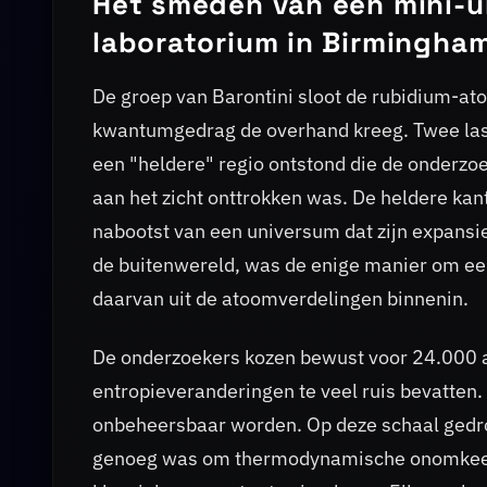
Het smeden van een mini-u
laboratorium in Birmingha
De groep van Barontini sloot de rubidium-ato
kwantumgedrag de overhand kreeg. Twee las
een "heldere" regio ontstond die de onderzo
aan het zicht onttrokken was. De heldere kant
nabootst van een universum dat zijn expansi
de buitenwereld, was de enige manier om een 
daarvan uit de atoomverdelingen binnenin.
De onderzoekers kozen bewust voor 24.000 at
entropieveranderingen te veel ruis bevatten
onbeheersbaar worden. Op deze schaal gedro
genoeg was om thermodynamische onomkeerb