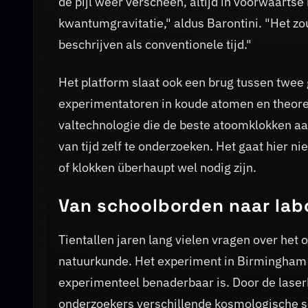
de pijl weer verscheen, altijd in voorwaartse r
kwantumgravitatie," aldus Barontini. "Het zo
beschrijven als conventionele tijd."
Het platform slaat ook een brug tussen tw
experimentatoren in koude atomen en theoret
valtechnologie die de beste atoomklokken aa
van tijd zelf te onderzoeken. Het gaat hier n
of klokken überhaupt wel nodig zijn.
Van schoolborden naar labo
Tientallen jaren lang vielen vragen over het 
natuurkunde. Het experiment in Birmingham t
experimenteel benaderbaar is. Door de laser
onderzoekers verschillende kosmologische sc