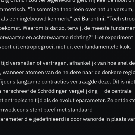
ymmetrisch. "In sommige theorieën over het universum,
iet als een ingebouwd kenmerk," zei Barontini. "Toch stro
r toekomst. Waarom is dat zo, terwijl de meeste fundame
oorwaartse en achterwaartse richting?" Het experiment
oort uit entropiegroei, niet uit een fundamentele klok.
ijd versnellen of vertragen, afhankelijk van hoe snel de
e, wanneer atomen van de heldere naar de donkere regi
Tijdens langzame contracties vertraagde deze. Dit is nie
am herschreef de Schrödinger-vergelijking — de centrale
entropische tijd als de evolutieparameter. Ze ontdekt
omwolk consistent bleef met standaard
arameter die gedefinieerd is door wanorde in plaats va