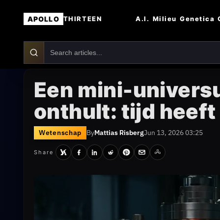
APOLLO
A.I.
Milieu
Genetica
THIRTEEN
Een mini-univer
onthult: tijd heef
Wetenschap
By
Mattias Risberg
Jun 13, 2026 03:25
Share