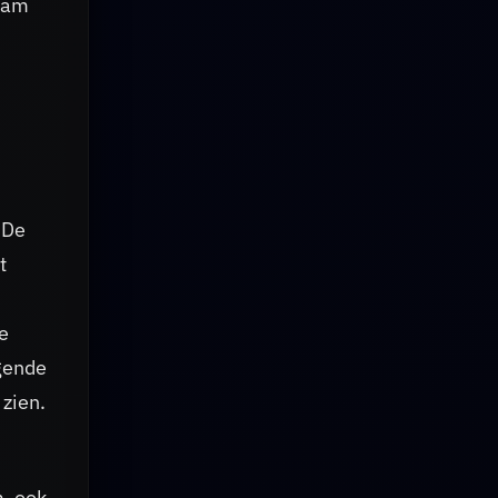
team
n
 De
t
e
ggende
 zien.
m, ook