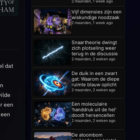
2 maanden, 1 week ago
Vijf dimensies zijn een
wiskundige noodzaak
2 maanden, 1 week ago
Snaartheorie dwingt
zich plotseling weer
terug in de discussie
2 maanden, 2 weken ago
el dat
De duik in een zwart
gat: Waarom de diepe
an
ruimte blauw oplicht
2 maanden, 2 weken ago
ilde
or een
Een moleculaire
'handdruk uit de hel'
 een
doodt hersencellen
2 maanden, 2 weken ago
De atoombom