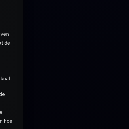
even
at de
knal.
 de
he
en hoe