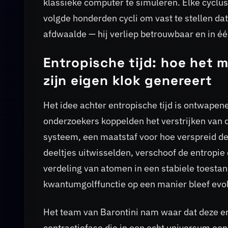
klassieke computer te simuleren. Elke cyclu
volgde honderden cycli om vast te stellen dat
afdwaalde — hij verliep betrouwbaar en in één
Entropische tijd: hoe het
zijn eigen klok genereert
Het idee achter entropische tijd is ontwapenen
onderzoekers koppelden het verstrijken van 
systeem, een maatstaf voor hoe verspreid d
deeltjes uitwisselden, verschoof de entropie
verdeling van atomen in een stabiele toestand
kwantumgolffunctie op een manier bleef evolu
Het team van Barontini nam waar dat deze entr
contractiefase die in een echt universum ee