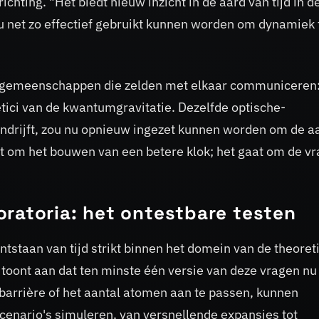
ichting. "Het biedt nieuw inzicht in de aard van tijd in d
u net zo effectief gebruikt kunnen worden om dynamiek 
ee gemeenschappen die zelden met elkaar communiceren
ici van de kwantumgravitatie. Dezelfde optische-
ndrijft, zou nu opnieuw ingezet kunnen worden om de a
iet om het bouwen van een betere klok; het gaat om de v
ratoria: het ontestbare testen
ontstaan van tijd strikt binnen het domein van de theoret
oont aan dat ten minste één versie van deze vragen nu
barrière of het aantal atomen aan te passen, kunnen
enario's simuleren, van versnellende expansies tot