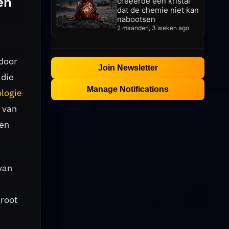
en
creëerde een kristal
dat de chemie niet kan
nabootsen
2 maanden, 3 weken ago
door
Join Newsletter
 die
Manage Notifications
logie
 van
den
van
root