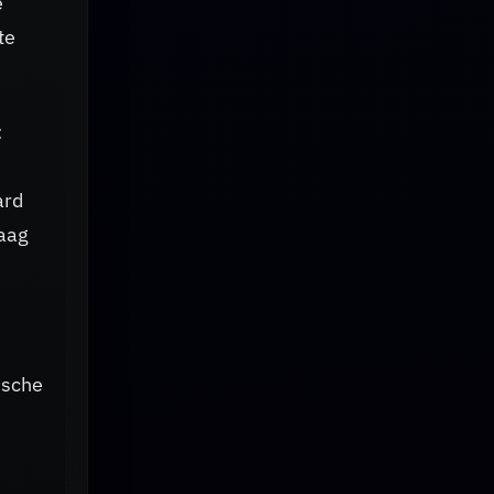
e
te
:
ard
raag
ische