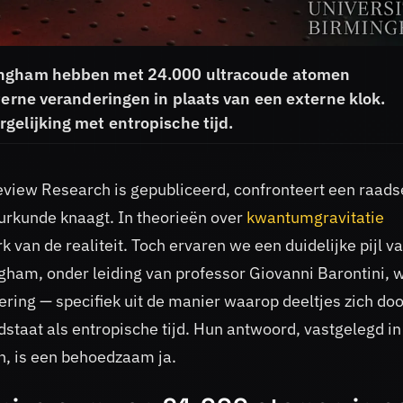
mingham hebben met 24.000 ultracoude atomen
terne veranderingen in plaats van een externe klok.
gelijking met entropische tijd.
eview Research is gepubliceerd, confronteert een raads
urkunde knaagt. In theorieën over
kwantumgravitatie
k van de realiteit. Toch ervaren we een duidelijke pijl v
gham, onder leiding van professor Giovanni Barontini, w
ering — specifiek uit de manier waarop deeltjes zich do
staat als entropische tijd. Hun antwoord, vastgelegd in
n, is een behoedzaam ja.