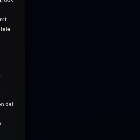
omt
ntele
o
t
en dat
n