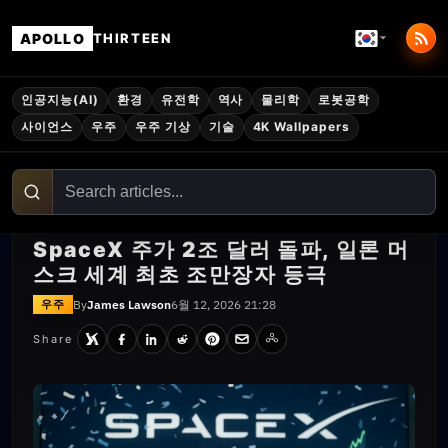
APOLLO
THIRTEEN
인공지능(AI)
환경
유전학
역사
물리학
로봇공학
사이언스
우주
우주 기상
기술
4K Wallpapers
SpaceX 주가 2조 달러 돌파, 일론 머
스크 세계 최초 조만장자 등극
By
James Lawson
6월 12, 2026 21:28
우주
Share