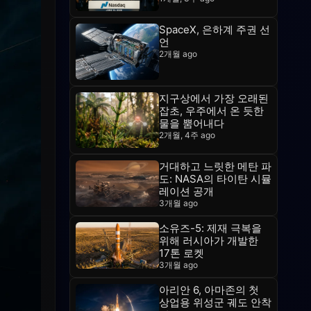
SpaceX, 은하계 주권 선
언
2개월 ago
지구상에서 가장 오래된
잡초, 우주에서 온 듯한
물을 뿜어내다
2개월, 4주 ago
거대하고 느릿한 메탄 파
도: NASA의 타이탄 시뮬
레이션 공개
3개월 ago
소유즈-5: 제재 극복을
위해 러시아가 개발한
17톤 로켓
3개월 ago
아리안 6, 아마존의 첫
상업용 위성군 궤도 안착