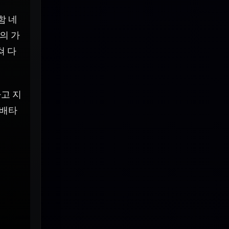
함 네
의 가
쳐 다
고 지
 배타