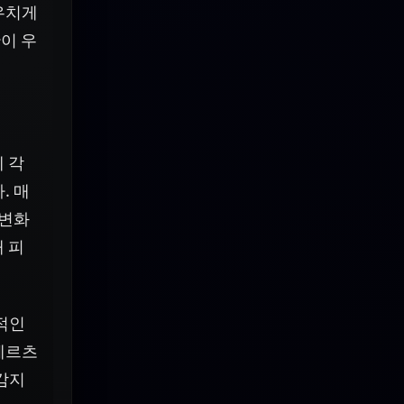
우치게
이 우
 각
. 매
 변화
 피
적인
헤르츠
 감지