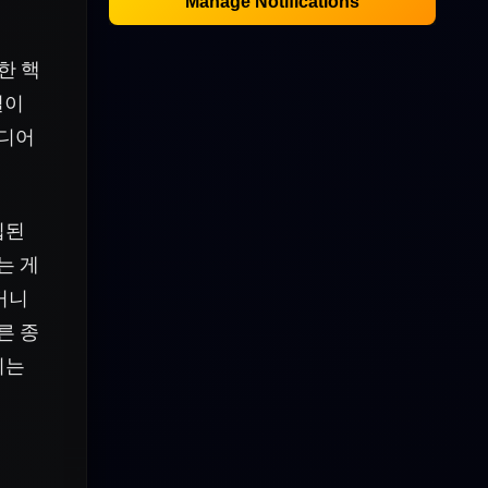
Manage Notifications
한 핵
질이
이디어
입된
는 게
커니
른 종
괴는