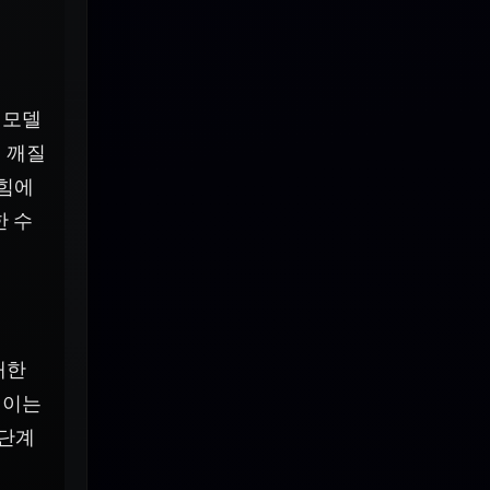
 모델
 깨질
 힘에
한 수
대한
 이는
 단계