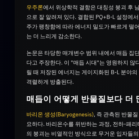
우주론
에서 위상학적 결함은 대칭성 붕괴 후 
으로 잘 알려져 있다. 결합된 PQ+B-L 설정
주가 팽창함에 따라 에너지 밀도가 빠르게 떨
는 더 느리게 감소한다.
논문은 타당한 매개변수 범위 내에서 매듭 집단
다고 주장한다. 이 "매듭 시대"는 영원하지 않
릴 때 저장된 에너지는 게이지화된 B-L 분야
격렬하게 방출된다.
매듭이 어떻게 반물질보다 더 
바리온 생성(Baryogenesis)
, 즉 관측된 반물
요하다. 바리온수를 위반하는 과정, 전하-패리
의 붕괴는 비열적인 방식으로 무거운 입자들의