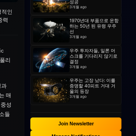
성공
3개월 ago
안정적인
 중력
1970년대 부품으로 운항
하는 50년 된 유령 우주
선
3개월 ago
ic
우주 투자자들, 일론 머
스크를 기다리지 않기로
 풀리
결정
3개월 ago
우주는 고장 났다: 이를
칭과
증명할 40피트 거대 거
울의 등장
는 매
3개월 ago
 중성
측소들
Join Newsletter