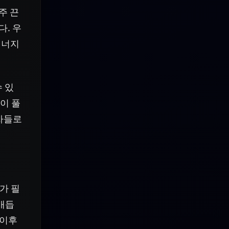
주 끈
다. 우
에너지
 있
이 풀
자들로
가 필
 매듭
 이후