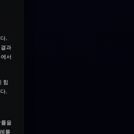
다.
 결과
 등에서
이 힘
다.
탐률을
사례를