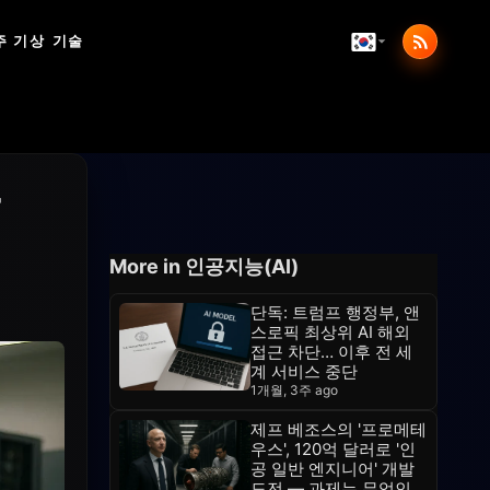
주 기상
기술
다
More in 인공지능(AI)
단독: 트럼프 행정부, 앤
스로픽 최상위 AI 해외
접근 차단… 이후 전 세
계 서비스 중단
1개월, 3주 ago
제프 베조스의 '프로메테
우스', 120억 달러로 '인
공 일반 엔지니어' 개발
도전 — 과제는 무엇인