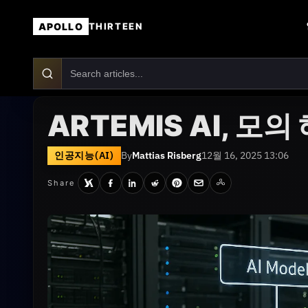
APOLLO
THIRTEEN
ARTEMIS AI, 모
인공지능(AI)
By
Mattias Risberg
12월 16, 2025 13:06
Share