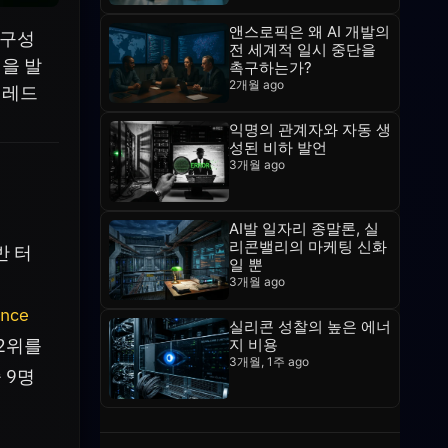
앤스로픽은 왜 AI 개발의
 구성
전 세계적 일시 중단을
점을 발
촉구하는가?
2개월 ago
 레드
익명의 관계자와 자동 생
성된 비하 발언
3개월 ago
AI발 일자리 종말론, 실
리콘밸리의 마케팅 신화
반 터
일 뿐
3개월 ago
gence
실리콘 성찰의 높은 에너
 2위를
지 비용
3개월, 1주 ago
 9명