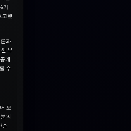
0%가
 보고했
추론과
한 부
 공개
될 수
어 모
부분의
단순