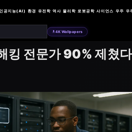
인공지능(AI)
환경
유전학
역사
물리학
로봇공학
사이언스
우주
우
4K Wallpapers
의 해킹 전문가 90% 제쳤