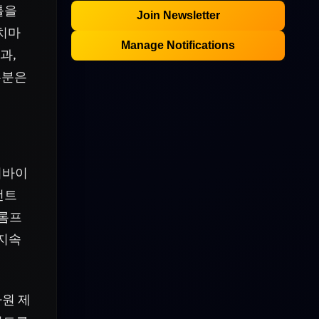
툴을
Join Newsletter
벤치마
Manage Notifications
과,
부분은
퍼바이
전트
프롬프
 지속
자원 제