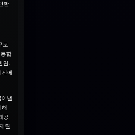
기인한
규모
 통합
반면,
이전에
끌어낼
위해
 제공
통제된