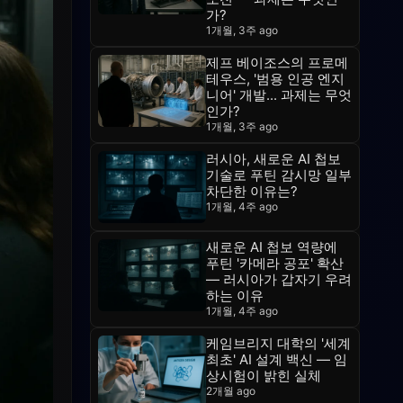
가?
1개월, 3주 ago
제프 베이조스의 프로메
테우스, '범용 인공 엔지
니어' 개발... 과제는 무엇
인가?
1개월, 3주 ago
러시아, 새로운 AI 첩보
기술로 푸틴 감시망 일부
차단한 이유는?
1개월, 4주 ago
새로운 AI 첩보 역량에
푸틴 '카메라 공포' 확산
— 러시아가 갑자기 우려
하는 이유
1개월, 4주 ago
케임브리지 대학의 '세계
최초' AI 설계 백신 — 임
상시험이 밝힌 실체
2개월 ago