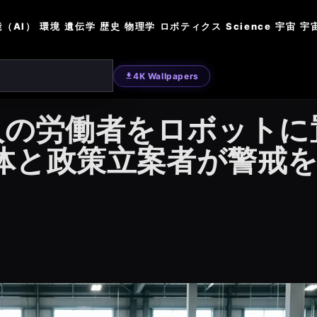
（AI）
環境
遺伝学
歴史
物理学
ロボティクス
Science
宇宙
宇
4K Wallpapers
人の労働者をロボットに
治体と政策立案者が警戒