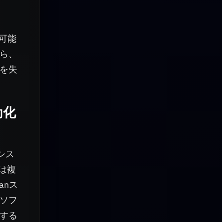
可能
ら、
を失
動化
シス
は複
anス
はソフ
する