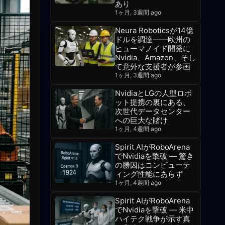
あり
1ヶ月, 3週間 ago
Neura Roboticsが14億
ドルを調達――欧州の
ヒューマノイド開発に
Nvidia、Amazon、そし
て意外な支援者が参画
1ヶ月, 3週間 ago
NvidiaとLGの人型ロボ
ット提携の裏にある、
次世代データセンター
への巨大な賭け
1ヶ月, 4週間 ago
Spirit AIがRoboArena
でNvidiaを撃破 — 驚き
の勝因はコンピューテ
ィング性能にあらず
1ヶ月, 4週間 ago
Spirit AIがRoboArena
でNvidiaを撃破 — 米中
ハイテク戦争が示す真