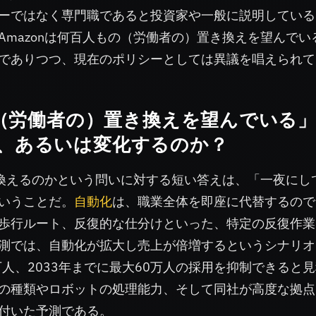
ーではなく専門職であると投資家や一般に説明している
mazonは何百人もの（労働者の）置き換えを望んでい
でありつつ、現在のポリシーとしては異議を唱えられて
の（労働者の）置き換えを望んでいる
、あるいは変化するのか？
き換えるのかという問いに対する短い答えは、「一夜にし
いうことだ。
自動化
は、職業全体を即座に代替するので
歩行ルート、反復的な仕分けといった、特定の反復作業
測では、自動化が拡大し売上が倍増するというシナリオ
6万人、2033年までに最大60万人の採用を抑制できると
の種類やロボットの処理能力、そして同社が高度な拠点
付いた予測である。