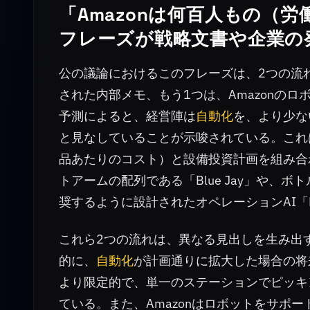
「Amazonは何百人もの（
フレーズが戦略文書や企業の
公の議論におけるこのフレーズは、2つの流
された内部メモ、もう1つは、Amazonの
予測によると、経営陣は
自動化
を、より少な
と見なしていることが示唆されている。これ
品あたりのコスト）と設備投資計画を組み合わ
トアームの配列である「Blue Jay」や
奨するように設計されたオペレーションAI「Pro
これら2つの流れは、異なる見出しを生み出
的に、
自動化
が計画通りに拡大した場合の将
より限定的で、単一のステーションでピッキ
ている。また、Amazonはロボットをサポ