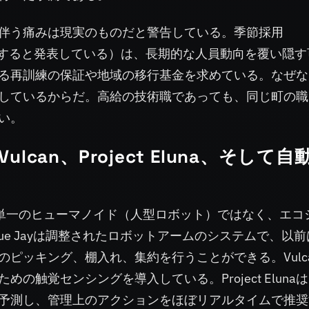
伴う痛みは現実のものだと警告している。季節採用
採用すると発表している）は、長期的な人員動向を覆い隠す
る再訓練の保証や地域の移行基金を求めている。なぜな
しているからだ。高給の技術職であっても、同じ町の職
い。
ulcan、Project Eluna、そして自
が単一のヒューマノイド（人型ロボット）ではなく、エコ
ue Jayは調整されたロボットアームのシステムで、以前
ピッキング、棚入れ、集約を行うことができる。Vulc
触覚センシングを導入している。Project Eluna
予測し、管理上のアクションをほぼリアルタイムで推奨