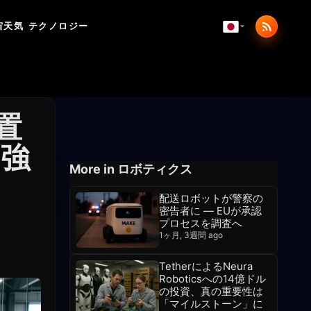
宙天気
テクノロジー
置
を強
More in ロボティクス
配送ロボットが警察の
密告者に — EUが承認
プロセスを調査へ
1ヶ月, 3週間 ago
TetherによるNeura
Roboticsへの14億ドル
の投資、真の重要性は
「マイルストーン」に