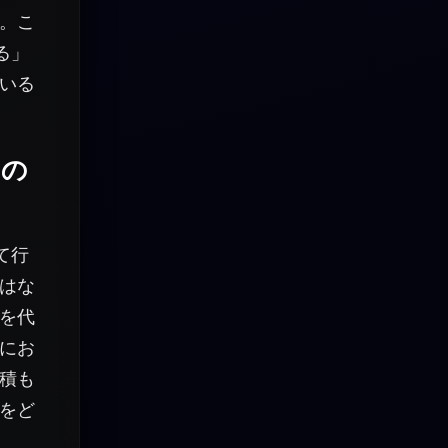
。こ
る」
いる
」の
て行
はな
を代
にお
見積も
をど