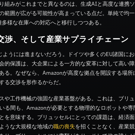
り組みがこれまでと異なるのは、生成AIと高度な連携
の範囲が広がる可能性が高まっている点だ。単純で均一
る多種多様な在庫への対応へと移行しつつある。
交渉、そして産業サプライチェーン
同じようには進まないだろう。ドイツや多くのEU諸国に
会的保護は、大企業による一方的な変革に対して高い障
る。なぜなら、Amazonが高度な拠点を開設する場所
する交渉を形作るからだ。
スや工作機械の強固な産業基盤がある。これは、ブリュ
いる間も、Amazonが必要とする物理的なロボットや専
とを意味する。ブリュッセルにとっての課題は、経済面
ような大規模な地域の
職の喪失
を招くことなく、産業競