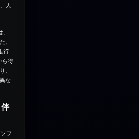
り、人
は、
た、
走行
から得
り、
異な
を伴
とソフ