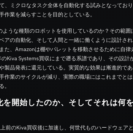
って、ミクロなタスク全体を自動化する試みとなってお
手作業を減らすことを目的としている。
どのような種類のロボットを使用しているのか？その範囲
ベアの自動化、そして人間と一緒に働くように設計され
た、Amazonは棚やパレットを移動させるために自律
Kiva Systems買収にまで遡る系譜であり、その設計
や製品発表に還元している。実質的な効果は漸進的であ
手作業のサイクルが減り、実際の職場にはこれまでとは
る。
動化を開始したのか、そしてそれは何
上前のKiva買収後に加速し、何世代ものハードウェア