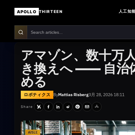
人工知能
APOLLO
THIRTEEN
アマゾン、数十万
き換えへ —— 自
める
ロボティクス
By
Mattias Risberg
3月 28, 2026 18:11
Share