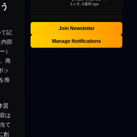
いう
3ヶ月, 4週間 ago
Join Newsletter
いて記
た内部
Manage Notifications
ー）
、商
ボッ
を推
本質
容は
当て
に創