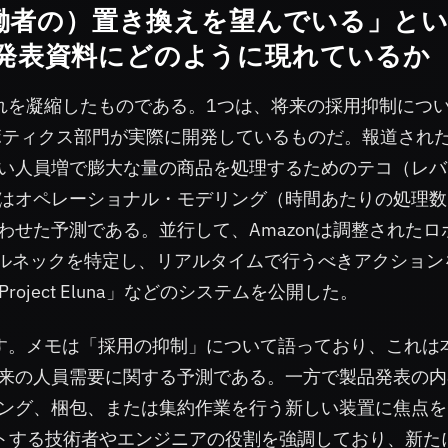
労働者の）置き換えを望んでいる」と
発表資料にどのように現れているか
れを凝縮したものである。1つは、将来の採用抑制につ
ロボティクス部門が実際に開発しているものだ。報道され
い人員増で膨大な量の商品を処理するためのテコ（レバ
はオペレーショナル・モデリング（時間あたりの処理数
せた予測である。並行して、Amazonは調整されたロ
、ボトルネックを特定し、リアルタイムで行うべきアクション
ject Eluna」などのシステムを公開した。
す。メモは「採用の抑制」について語っており、これは
来の人員需要に関する予測である。一方で製品発表の内
ング、梱包、または集約作業を行う新しい装置に焦点を
ートする技術者やエンジニアの役割を強調しており、新た