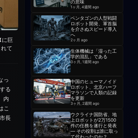
の意味
1ヶ月, 4週間 ago
ペンタゴンの人型戦闘
ロボット開発、軍首脳
を介さぬスピード導入
へ
Iに巨
2ヶ月 ago
されて
生体機械は「湿った工
学的混乱」である
3ヶ月, 1週間 ago
なっ
中国のヒューマノイド
ロボット、北京ハーフ
する
マラソンで人類の記録
を更新
、内
3ヶ月, 2週間 ago
はこ
ウクライナ国防省、地
市長
上ロボットが2万1500
件の任務を遂行と発表
— その役割は誰に取っ
て代わったのか？