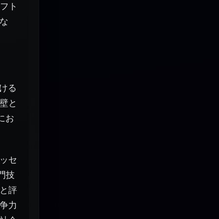
ソフト
な
おける
壁と
にお
ッセ
門技
と評
争力