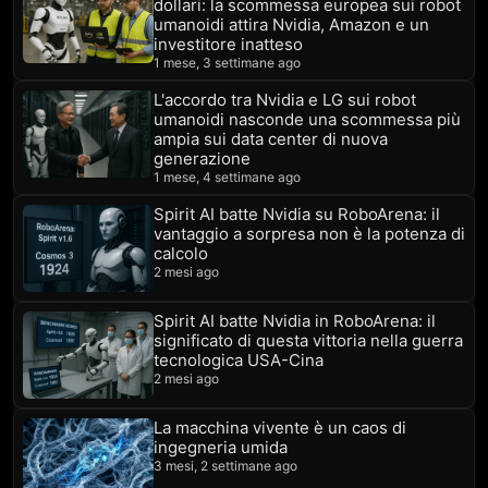
dollari: la scommessa europea sui robot
umanoidi attira Nvidia, Amazon e un
investitore inatteso
1 mese, 3 settimane ago
L'accordo tra Nvidia e LG sui robot
umanoidi nasconde una scommessa più
ampia sui data center di nuova
generazione
1 mese, 4 settimane ago
Spirit AI batte Nvidia su RoboArena: il
vantaggio a sorpresa non è la potenza di
calcolo
2 mesi ago
Spirit AI batte Nvidia in RoboArena: il
significato di questa vittoria nella guerra
tecnologica USA-Cina
2 mesi ago
La macchina vivente è un caos di
ingegneria umida
3 mesi, 2 settimane ago