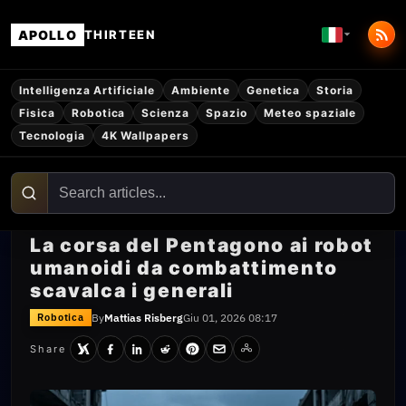
APOLLO
THIRTEEN
Intelligenza Artificiale
Ambiente
Genetica
Storia
Fisica
Robotica
Scienza
Spazio
Meteo spaziale
Tecnologia
4K Wallpapers
La corsa del Pentagono ai robot
umanoidi da combattimento
scavalca i generali
By
Mattias Risberg
Giu 01, 2026 08:17
Robotica
Share