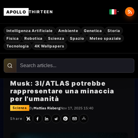
APOLLO
THIRTEEN
Intelligenza Artificiale
Ambiente
Genetica
Storia
Fisica
Robotica
Scienza
Spazio
Meteo spaziale
Tecnologia
4K Wallpapers
Musk: 3I/ATLAS potrebbe
rappresentare una minaccia
per l'umanità
By
Mattias Risberg
Nov 17, 2025 15:40
Scienza
Share