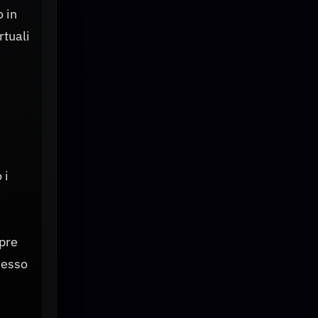
 in
rtuali
 i
apre
i esso