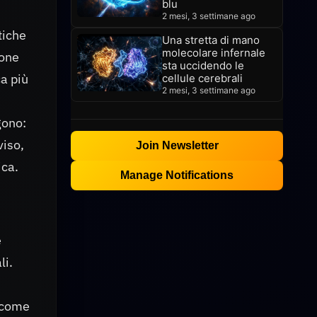
blu
2 mesi, 3 settimane ago
tiche
Una stretta di mano
molecolare infernale
ione
sta uccidendo le
a più
cellule cerebrali
2 mesi, 3 settimane ago
gono:
viso,
Join Newsletter
ica.
Manage Notifications
e
li.
: come