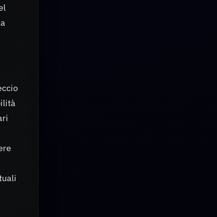
el
la
eccio
ilità
ari
ere
tuali