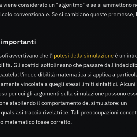
osa viene considerato un "algoritmo" e se si ammettono n
alcolo convenzionale. Se si cambiano queste premesse, 
 importanti
osofi avvertivano che l'
ipotesi della simulazione
è un intr
ità. Gli scettici sottolineano che passare dall'indecidib
cautela: l'indecidibilità matematica si applica a particol
mente vincolata a quegli stessi limiti sintattici. Alcuni
o per cui gli argomenti sulla simulazione possono ess
azione stabilendo il comportamento del simulatore: un
alsiasi traccia rivelatrice. Tali preoccupazioni concet
ato matematico fosse corretto.