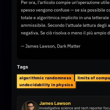
Per ora, l'articolo compie un'operazione util
spesso vengono confuse — se sia possibile cos
totale e algoritmica implicito in una letterale
ammissibile. Secondo l'attuale lettura degli
negativa. Se ciò risolva o meno il più ampio dib
— James Lawson, Dark Matter
Tags
algorithmic randomness
limits of compu
undecidability in physics
James Lawson
Investigative science and tech reporter fo