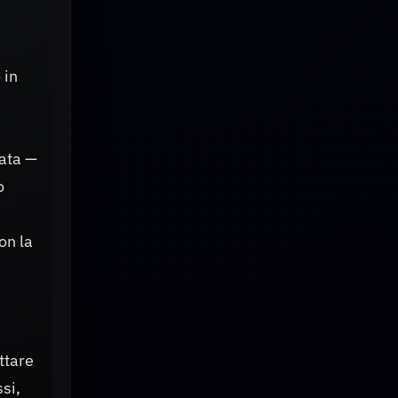
 in
cata —
o
on la
ttare
si,