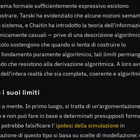
stema formale sufficientemente espressivo esistono
ostrare. Tarski ha evidenziato che alcune nozioni seman
 sistema, e Chaitin ha introdotto la teoria dell'informaz
micamente casuali — prive di una descrizione algoritmic
ticolo sostengono che quando si tenta di costruire lo
n fondamento puramente algoritmico, tali limiti perman
ndo che resistono alla derivazione algoritmica. A loro av
 dell'intera realtà che sia completa, coerente e algoritm
i suoi limiti
 a mente. In primo luogo, si tratta di un'argomentazion
ò e non può fare in base a determinati presupposti forma
potrebbe falsificare l'
ipotesi della simulazione
in
azione di questo tipo si basa su scelte di modellazione