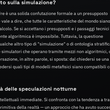
ito sulla simulazione?
ffre è una solida confutazione formale a un presupposto
vale a dire, che tutte le caratteristiche del mondo siano
calcolo. Se si accettano i presupposti e i passaggi tecnici
ente algoritmica è impossibile. Tuttavia, la questione
alche altro tipo di "simulazione" o di ontologia stratifi
e simulatori che operano tramite mezzi non algoritmici, 
ersazione, in altre parole, si sposta: dal chiedersi se una
edersi quali tipi di modelli metafisici siano compatibili c
là delle speculazioni notturne
tellettuali immediate. Si confronta con la tendenza a tra
primitiva della realtà — un approccio che ha avuto succes