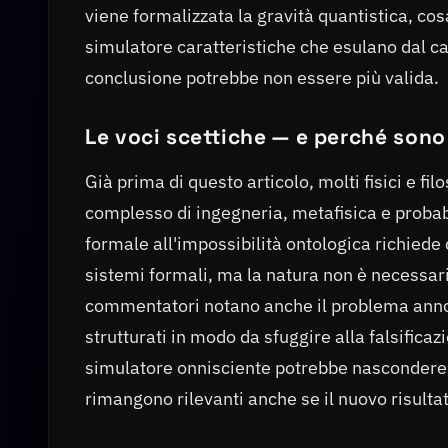
viene formalizzata la gravità quantistica, c
simulatore caratteristiche che esulano dal c
conclusione potrebbe non essere più valida.
Le voci scettiche — e perché sono
Già prima di questo articolo, molti fisici e fil
complesso di ingegneria, metafisica e probabil
formale all'impossibilità ontologica richiede 
sistemi formali, ma la natura non è necessaria
commentatori notano anche il problema annos
strutturati in modo da sfuggire alla falsific
simulatore onnisciente potrebbe nascondere qu
rimangono rilevanti anche se il nuovo risult