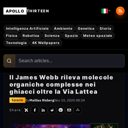
APOLLO
THIRTEEN
Intelligenza Artificiale
Ambiente
Genetica
Storia
Fisica
Robotica
Scienza
Spazio
Meteo spaziale
Tecnologia
4K Wallpapers
Il James Webb rileva molecole
organiche complesse nei
ghiacci oltre la Via Lattea
By
Mattias Risberg
Nov 15, 2025 08:24
Spazio
Share