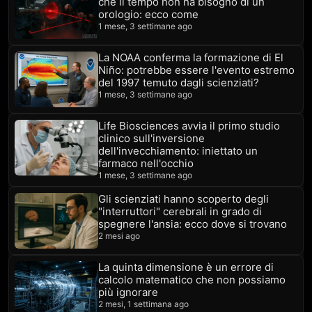
che il tempo non ha bisogno di un
orologio: ecco come
1 mese, 3 settimane ago
La NOAA conferma la formazione di El
Niño: potrebbe essere l'evento estremo
del 1997 temuto dagli scienziati?
1 mese, 3 settimane ago
Life Biosciences avvia il primo studio
clinico sull'inversione
dell'invecchiamento: iniettato un
farmaco nell'occhio
1 mese, 3 settimane ago
Gli scienziati hanno scoperto degli
"interruttori" cerebrali in grado di
spegnere l'ansia: ecco dove si trovano
2 mesi ago
La quinta dimensione è un errore di
calcolo matematico che non possiamo
più ignorare
2 mesi, 1 settimana ago