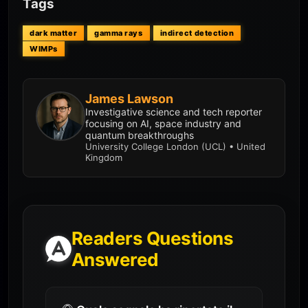
Tags
dark matter
gamma rays
indirect detection
WIMPs
James Lawson
Investigative science and tech reporter
focusing on AI, space industry and
quantum breakthroughs
University College London (UCL) • United
Kingdom
Readers Questions
Answered