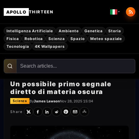
APOLLO
THIRTEEN
Intelligenza Artificiale
Ambiente
Genetica
Storia
Fisica
Robotica
Scienza
Spazio
Meteo spaziale
Tecnologia
4K Wallpapers
Un possibile primo segnale
diretto di materia oscura
By
James Lawson
Nov 28, 2025 15:04
Scienza
Share