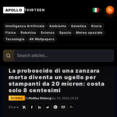
APOLLO
THIRTEEN
Intelligenza Artificiale
Ambiente
Genetica
Storia
Fisica
Robotica
Scienza
Spazio
Meteo spaziale
Tecnologia
4K Wallpapers
La proboscide di una zanzara
morta diventa un ugello per
stampanti da 20 micron: costa
solo 8 centesimi
By
Mattias Risberg
Giu 15, 2026 19:23
Scienza
Share