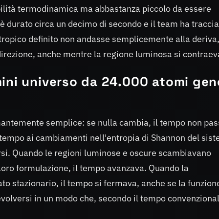
bilità termodinamica ma abbastanza piccolo da essere
è durato circa un decimo di secondo e il team ha traccia
 entropico definito non andasse semplicemente alla deriva
 direzione, anche mentre la regione luminosa si contraev
ini universo da 24.000 atomi gen
mantemente semplice: se nulla cambia, il tempo non pas
l tempo ai cambiamenti nell'entropia di Shannon del sis
ersi. Quando le regioni luminose e oscure scambiavano
 loro formulazione, il tempo avanzava. Quando la
to stazionario, il tempo si fermava, anche se la funzion
evolversi in un modo che, secondo il tempo convenzional