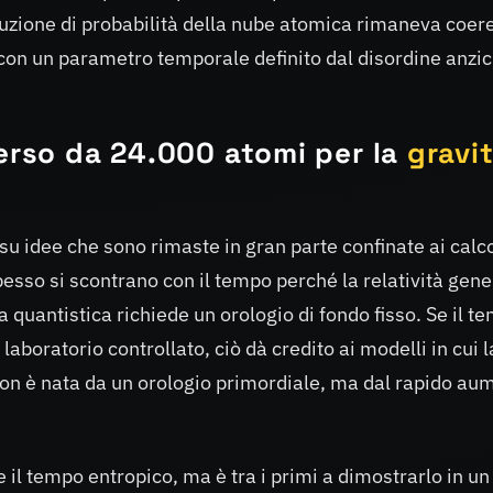
buzione di probabilità della nube atomica rimaneva coer
 con un parametro temporale definito dal disordine anzi
verso da 24.000 atomi per la
gravi
su idee che sono rimaste in gran parte confinate ai calco
pesso si scontrano con il tempo perché la relatività gene
quantistica richiede un orologio di fondo fisso. Se il t
aboratorio controllato, ciò dà credito ai modelli in cui l
non è nata da un orologio primordiale, ma dal rapido au
e il tempo entropico, ma è tra i primi a dimostrarlo in un