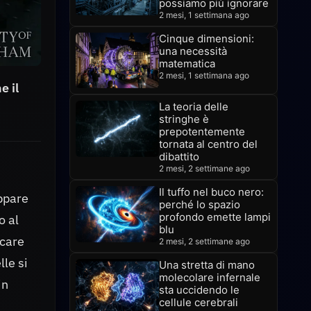
possiamo più ignorare
2 mesi, 1 settimana ago
Cinque dimensioni:
una necessità
matematica
2 mesi, 1 settimana ago
e il
La teoria delle
stringhe è
prepotentemente
tornata al centro del
dibattito
2 mesi, 2 settimane ago
Il tuffo nel buco nero:
appare
perché lo spazio
profondo emette lampi
o al
blu
icare
2 mesi, 2 settimane ago
le si
Una stretta di mano
molecolare infernale
in
sta uccidendo le
cellule cerebrali