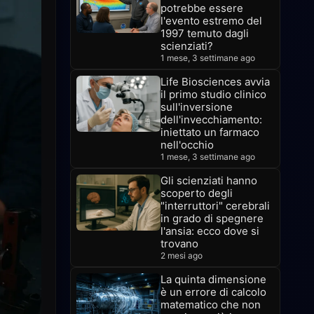
potrebbe essere
l'evento estremo del
1997 temuto dagli
scienziati?
1 mese, 3 settimane ago
Life Biosciences avvia
il primo studio clinico
sull'inversione
dell'invecchiamento:
iniettato un farmaco
nell'occhio
1 mese, 3 settimane ago
Gli scienziati hanno
scoperto degli
"interruttori" cerebrali
in grado di spegnere
l'ansia: ecco dove si
trovano
2 mesi ago
La quinta dimensione
è un errore di calcolo
matematico che non