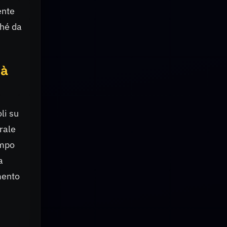
ente
ché da
tà
li su
rale
empo
a
mento