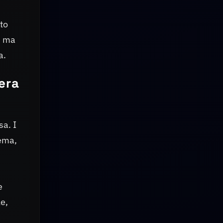
to
, ma
a.
era
sa. I
tema,
e
e,