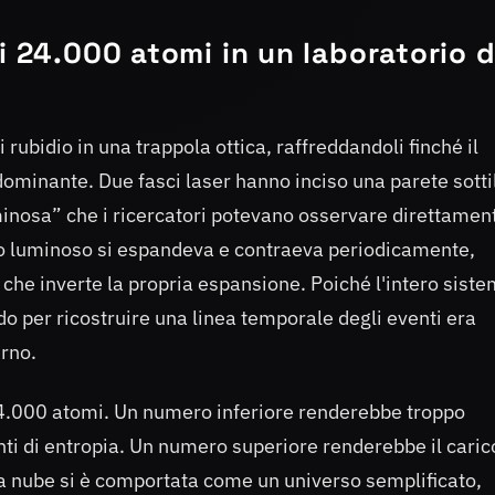
i 24.000 atomi in un laboratorio d
i rubidio in una trappola ottica, raffreddandoli finché il
minante. Due fasci laser hanno inciso una parete sotti
inosa” che i ricercatori potevano osservare direttamen
lato luminoso si espandeva e contraeva periodicamente,
 che inverte la propria espansione. Poiché l'intero sist
do per ricostruire una linea temporale degli eventi era
erno.
24.000 atomi. Un numero inferiore renderebbe troppo
ti di entropia. Un numero superiore renderebbe il caric
la nube si è comportata come un universo semplificato,