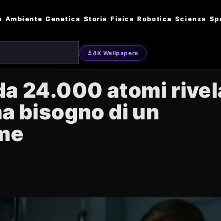
e
Ambiente
Genetica
Storia
Fisica
Robotica
Scienza
Sp
4K Wallpapers
da 24.000 atomi rivel
ha bisogno di un
ome