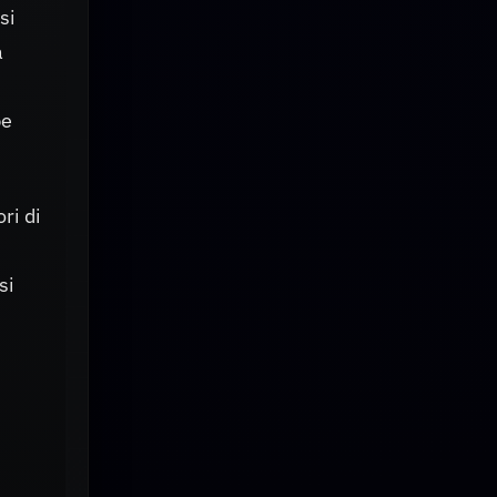
si
a
be
ri di
si