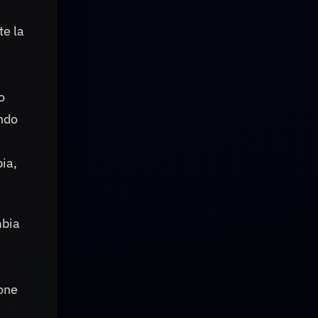
te la
o
ando
pia,
mbia
ione