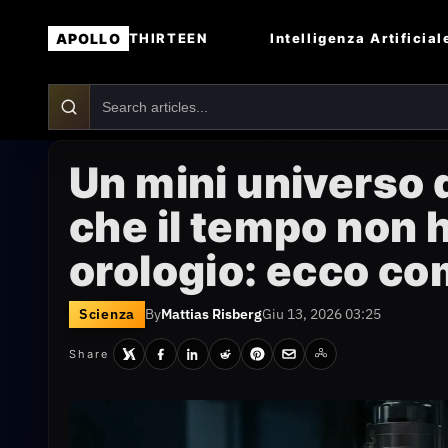
APOLLO
Intelligenza Artificial
THIRTEEN
Un mini universo 
che il tempo non 
orologio: ecco c
Scienza
By
Mattias Risberg
Giu 13, 2026 03:25
Share