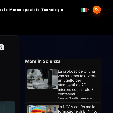
azio
Meteo spaziale
Tecnologia
a
More in Scienza
La proboscide di una
zanzara morta diventa
un ugello per
stampanti da 20
micron: costa solo 8
centesimi
1 mese, 3 settimane ago
La NOAA conferma la
formazione di El Niño: