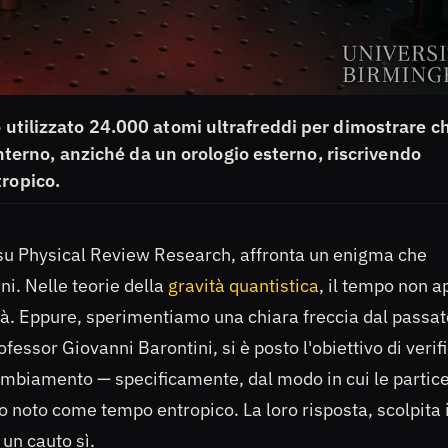
 utilizzato 24.000 atomi ultrafreddi per dimostrare ch
rno, anziché da un orologio esterno, riscrivendo
tropico.
su Physical Review Research, affronta un enigma che
i. Nelle teorie della
gravità quantistica
, il tempo non 
tà. Eppure, sperimentiamo una chiara freccia dal passat
fessor Giovanni Barontini, si è posto l'obiettivo di verif
mbiamento — specificamente, dal modo in cui le particel
o noto come tempo entropico. La loro risposta, scolpita 
 un cauto sì.