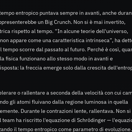
 tempo entropico puntava sempre in avanti, anche duran
ppresenterebbe un Big Crunch. Non si è mai invertito,
rica rispetto al tempo. “In alcune teorie dell'universo,
o non appare come una caratteristica intrinseca”, ha dett
i, il tempo scorre dal passato al futuro. Perché è così, qu
la fisica funzionano allo stesso modo in avanti e
sposta: la freccia emerge solo dalla crescita dell'entro
celerare o rallentare a seconda della velocità con cui ca
ndo gli atomi fluivano dalla regione luminosa in quella
emente. Durante le contrazioni lente, rallentava. Non si
. Il team ha riscritto l'equazione di Schrödinger — l'equaz
zzando il tempo entropico come parametro di evoluzione.