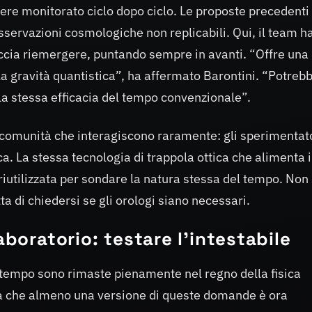
ere monitorato ciclo dopo ciclo. Le proposte precedenti 
servazioni cosmologiche non replicabili. Qui, il team h
eccia riemergere, puntando sempre in avanti. “Offre una
a gravità quantistica”, ha affermato Barontini. “Potreb
la stessa efficacia del tempo convenzionale”.
comunità che interagiscono raramente: gli sperimentato
ica. La stessa tecnologia di trappola ottica che alimenta i
riutilizzata per sondare la natura stessa del tempo. Non 
tta di chiedersi se gli orologi siano necessari.
aboratorio: testare l'intestabile
tempo sono rimaste pienamente nel regno della fisica
a che almeno una versione di queste domande è ora