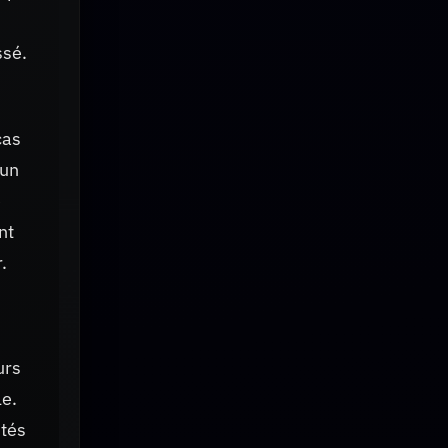
ssé.
cas
 un
e
nt
.
urs
le.
ités