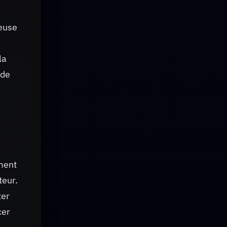
heuse
la
nde
ement
teur.
ter
cer