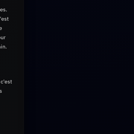
res.
'est
e
our
in.
c'est
s