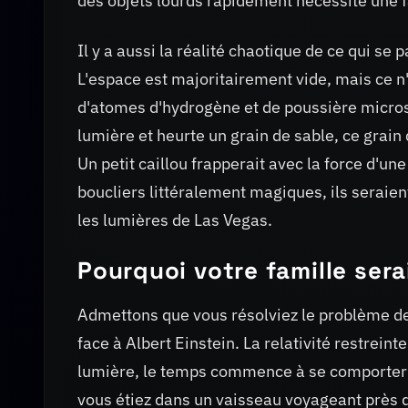
des objets lourds rapidement nécessite une f
Il y a aussi la réalité chaotique de ce qui se
L'espace est majoritairement vide, mais ce n'e
d'atomes d'hydrogène et de poussière microsc
lumière et heurte un grain de sable, ce grain
Un petit caillou frapperait avec la force d'u
boucliers littéralement magiques, ils seraie
les lumières de Las Vegas.
Pourquoi votre famille sera
Admettons que vous résolviez le problème de 
face à Albert Einstein. La relativité restrein
lumière, le temps commence à se comporter de
vous étiez dans un vaisseau voyageant près de