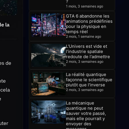
?
1 mois, 3 semaines ago
GTA 6 abandonne les
animations prédéfinies
de la
pour la physique en
temps réel
2 mois, 1 semaine ago
L'Univers est vide et
l'industrie spatiale
redoute de l'admettre
2 mois, 3 semaines ago
es de
La réalité quantique
façonne le scientifique
ote
plutôt que l'inverse
 cela
2 mois, 3 semaines ago
e
La mécanique
quantique ne peut
sauver votre passé,
mais elle pourrait y
uter
envoyer des
messages