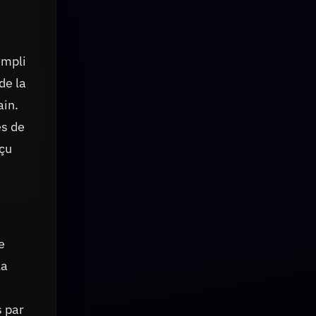
.
empli
de la
ain.
és de
rçu
e
la
i
s par