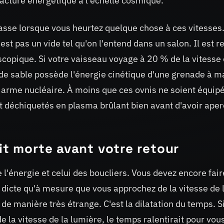
acture énergétique à l'échelle cosmique.
 passe lorsque vous heurtez quelque chose à ces vitesses
st pas un vide tel qu'on l'entend dans un salon. Il est r
opique. Si votre vaisseau voyage à 20 % de la vitesse 
 de sable possède l'énergie cinétique d'une grenade à m
ne arme nucléaire. À moins que ces ovnis ne soient équip
nt déchiquetés en plasma brûlant bien avant d'avoir ape
it morte avant votre retour
l'énergie et celui des boucliers. Vous devez encore fair
te dicte qu'à mesure que vous approchez de la vitesse de 
 manière très étrange. C'est la dilatation du temps. S
 la vitesse de la lumière, le temps ralentirait pour vou