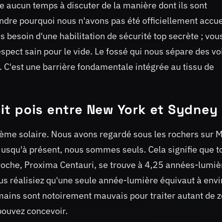
e aucun temps à discuter de la manière dont ils sont
ndre pourquoi nous n'avons pas été officiellement accuei
s besoin d'une habilitation de sécurité top secrète ; vou
espect sain pour le vide. Le fossé qui nous sépare des vo
t. C'est une barrière fondamentale intégrée au tissu de
etit pois entre New York et Sydney
ystème solaire. Nous avons regardé sous les rochers sur 
 jusqu'à présent, nous sommes seuls. Cela signifie que t
 proche, Proxima Centauri, se trouve à 4,25 années-lumiè
s réalisiez qu'une seule année-lumière équivaut à envi
mains sont notoirement mauvais pour traiter autant de z
pouvez concevoir.