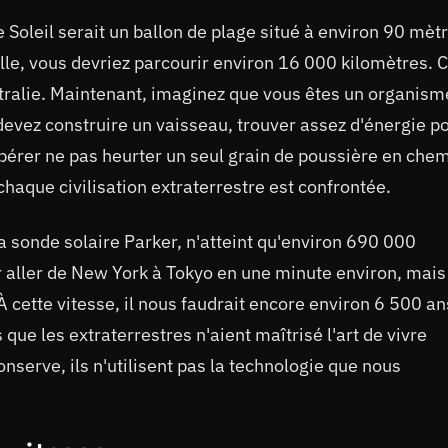
, le Soleil serait un ballon de plage situé à environ 90 mèt
lle, vous devriez parcourir environ 16 000 kilomètres. C
stralie. Maintenant, imaginez que vous êtes un organism
devez construire un vaisseau, trouver assez d'énergie p
spérer ne pas heurter un seul grain de poussière en chem
 chaque civilisation extraterrestre est confrontée.
a sonde solaire Parker, n'atteint qu'environ 690 000
r aller de New York à Tokyo en une minute environ, mais 
À cette vitesse, il nous faudrait encore environ 6 500 an
 que les extraterrestres n'aient maîtrisé l'art de vivre
nserve, ils n'utilisent pas la technologie que nous