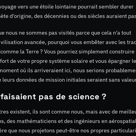
voyage vers une étoile lointaine pourrait sembler durer
nète d'origine, des décennies ou des siècles auraient pa
que nous ne sommes pas visités parce que cela n'a tout
ivilisation avancée, pourquoi vous embêter avec les tra
e comme la Terre ? Vous pourriez simplement construire
fort de votre propre système solaire et vous épargner l
 moment où ils arriveraient ici, nous serions probableme
 leurs données de mission initiales seraient sans valeur
e faisaient pas de science ?
res existent, ils sont comme nous, mais avec de meille
ns, des mathématiciens et des ingénieurs en aérospatia
re que nous projetons peut-être nos propres particular