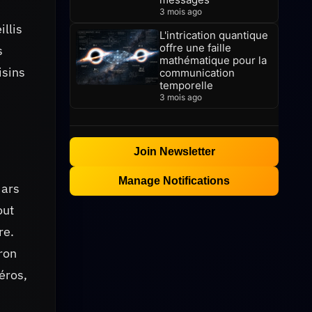
3 mois ago
llis
L'intrication quantique
offre une faille
s
mathématique pour la
isins
communication
temporelle
3 mois ago
Join Newsletter
Manage Notifications
Mars
out
re.
ron
éros,