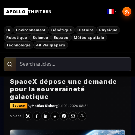
APOLLO
THIRTEEN
IA
Environnement
Génétique
Histoire
Physique
Robotique
Science
Espace
Météo spatiale
Technologie
4K Wallpapers
SpaceX dépose une demande
pour la souveraineté
galactique
By
Mattias Risberg
Jui 01, 2026 08:34
Espace
Share