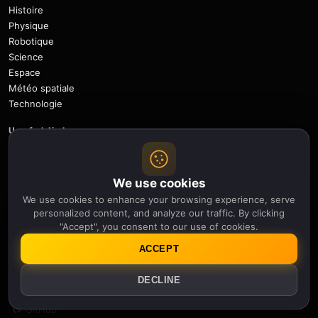
Histoire
Physique
Robotique
Science
Espace
Météo spatiale
Technologie
Useful links
Newsletter
Notifications
We use cookies
Sitemap
Privacy Policy
We use cookies to enhance your browsing experience, serve
personalized content, and analyze our traffic. By clicking
About Us
"Accept", you consent to our use of cookies.
Careers
Contact
ACCEPT
Follow
DECLINE
X
Facebook
Instagram
Pinterest
YouTube
GitHub