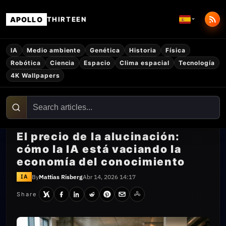
APOLLO
THIRTEEN
IA
Medio ambiente
Genética
Historia
Física
Robótica
Ciencia
Espacio
Clima espacial
Tecnología
4K Wallpapers
El precio de la alucinación:
cómo la IA está vaciando la
economía del conocimiento
By
Mattias Risberg
Abr 14, 2026 14:17
IA
Share