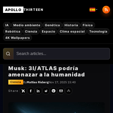
APOLLO
THIRTEEN
IA
Medio ambiente
Genética
Historia
Física
Robótica
Ciencia
Espacio
Clima espacial
Tecnología
4K Wallpapers
Musk: 3I/ATLAS podría
amenazar a la humanidad
By
Mattias Risberg
Nov 17, 2025 15:40
Ciencia
Share