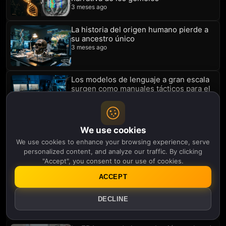
3 meses ago
La historia del origen humano pierde a
su ancestro único
3 meses ago
Los modelos de lenguaje a gran escala
surgen como manuales tácticos para el
sabotaje biológico
3 meses ago
El genoma arrugado: la IA descubre que
We use cookies
el núcleo del almacenamiento de ADN
We use cookies to enhance your browsing experience, serve
no está bloqueado
personalized content, and analyze our traffic. By clicking
3 meses, 1 semana ago
"Accept", you consent to our use of cookies.
ACCEPT
La crisis de identidad de CRISPR y el
mito forense del forajido que se
autoedita
DECLINE
3 meses, 1 semana ago