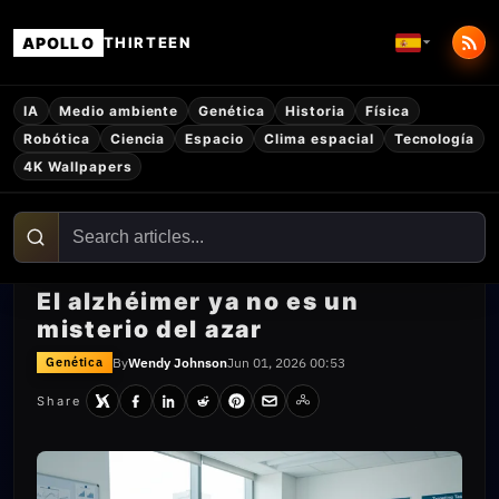
APOLLO
THIRTEEN
IA
Medio ambiente
Genética
Historia
Física
Robótica
Ciencia
Espacio
Clima espacial
Tecnología
4K Wallpapers
El alzhéimer ya no es un
misterio del azar
By
Wendy Johnson
Jun 01, 2026 00:53
Genética
Share