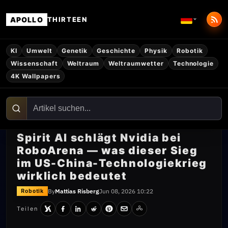
APOLLO
THIRTEEN
KI
Umwelt
Genetik
Geschichte
Physik
Robotik
Wissenschaft
Weltraum
Weltraumwetter
Technologie
4K Wallpapers
Spirit AI schlägt Nvidia bei
RoboArena — was dieser Sieg
im US-China-Technologiekrieg
wirklich bedeutet
By
Mattias Risberg
Jun 08, 2026 10:22
Robotik
Teilen