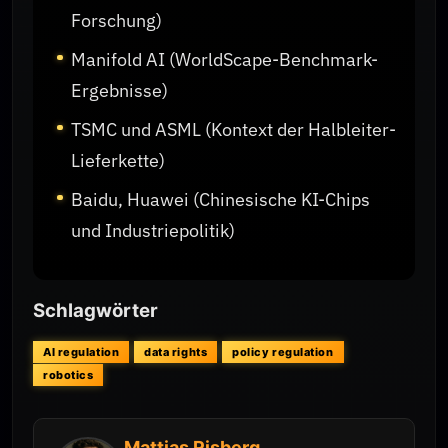
Forschung)
Manifold AI (WorldScape-Benchmark-
Ergebnisse)
TSMC und ASML (Kontext der Halbleiter-
Lieferkette)
Baidu, Huawei (Chinesische KI-Chips
und Industriepolitik)
Schlagwörter
AI regulation
data rights
policy regulation
robotics
Mattias Risberg