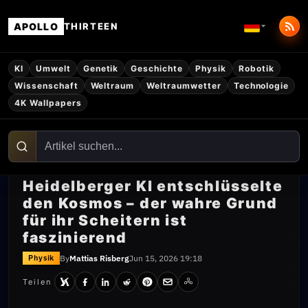
APOLLO
THIRTEEN
KI
Umwelt
Genetik
Geschichte
Physik
Robotik
Wissenschaft
Weltraum
Weltraumwetter
Technologie
4K Wallpapers
Heidelberger KI entschlüsselte
den Kosmos – der wahre Grund
für ihr Scheitern ist
faszinierend
By
Mattias Risberg
Jun 15, 2026 19:18
Physik
Teilen