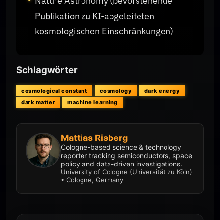
Nature Astronomy (bevorstehende
Publikation zu KI-abgeleiteten
kosmologischen Einschränkungen)
Schlagwörter
cosmological constant
cosmology
dark energy
dark matter
machine learning
Mattias Risberg
Cologne-based science & technology
reporter tracking semiconductors, space
policy and data-driven investigations.
University of Cologne (Universität zu Köln)
• Cologne, Germany