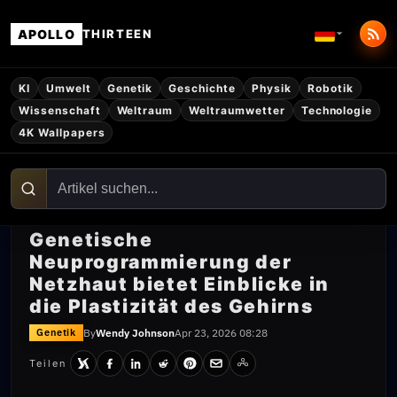
APOLLO
THIRTEEN
KI
Umwelt
Genetik
Geschichte
Physik
Robotik
Wissenschaft
Weltraum
Weltraumwetter
Technologie
4K Wallpapers
Genetische
Neuprogrammierung der
Netzhaut bietet Einblicke in
die Plastizität des Gehirns
By
Wendy Johnson
Apr 23, 2026 08:28
Genetik
Teilen