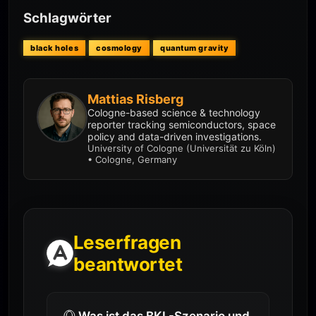
Schlagwörter
black holes
cosmology
quantum gravity
Mattias Risberg
Cologne-based science & technology
reporter tracking semiconductors, space
policy and data-driven investigations.
University of Cologne (Universität zu Köln)
• Cologne, Germany
Leserfragen
beantwortet
Was ist das BKL-Szenario und