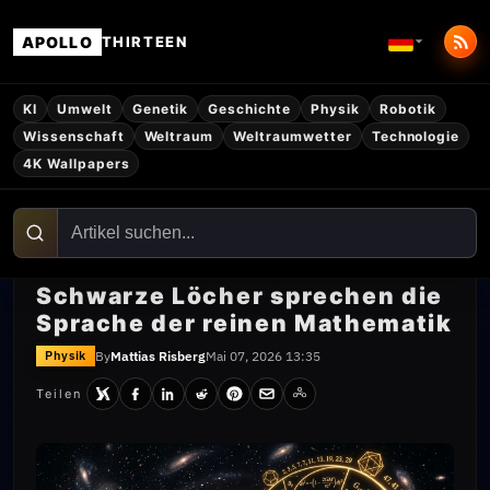
APOLLO
THIRTEEN
KI
Umwelt
Genetik
Geschichte
Physik
Robotik
Wissenschaft
Weltraum
Weltraumwetter
Technologie
4K Wallpapers
Schwarze Löcher sprechen die
Sprache der reinen Mathematik
By
Mattias Risberg
Mai 07, 2026 13:35
Physik
Teilen