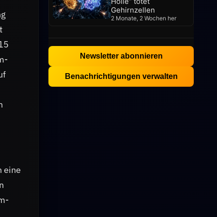
Hölle“ tötet
Gehirnzellen
ng
2 Monate, 2 Wochen her
t
,15
Newsletter abonnieren
m-
uf
Benachrichtigungen verwalten
n
n eine
n
um-