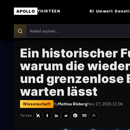
APOLLO
KI
Umwelt
Genet
THIRTEEN
Ein historischer 
warum die wieder
und grenzenlose E
warten lässt
Wissenschaft
By
Mattias Risberg
Nov 17, 2025 11:06
Teilen