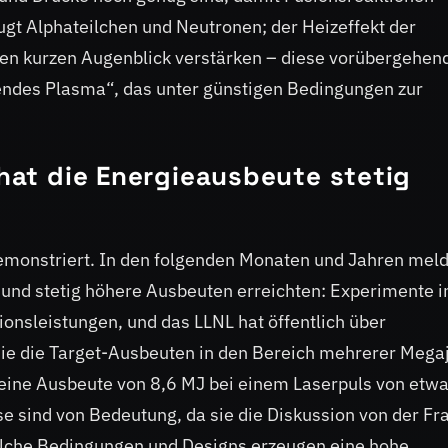
ugt Alphateilchen und Neutronen; der Heizeffekt der
nen kurzen Augenblick verstärken – diese vorübergehen
endes Plasma“, das unter günstigen Bedingungen zur
 hat die Energieausbeute stetig
demonstriert. In den folgenden Monaten und Jahren mel
und stetig höhere Ausbeuten erreichten: Experimente i
onsleistungen, und das LLNL hat öffentlich über
die die Target-Ausbeuten in den Bereich mehrerer Mega
 eine Ausbeute von 8,6 MJ bei einem Laserpuls von etw
 sind von Bedeutung, da sie die Diskussion von der Fr
elche Bedingungen und Designs erzeugen eine hohe,