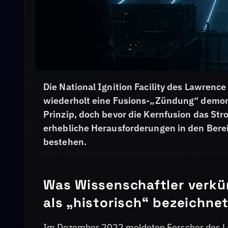
Die National Ignition Facility des Lawrence
wiederholt eine Fusions-„Zündung“ demons
Prinzip, doch bevor die Kernfusion das St
erhebliche Herausforderungen in den Bere
bestehen.
Was Wissenschaftler verkü
als „historisch“ bezeichne
Im Dezember 2022 meldeten Forscher des La