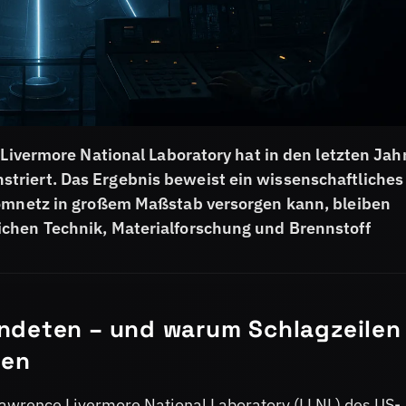
 Livermore National Laboratory hat in den letzten Jah
triert. Das Ergebnis beweist ein wissenschaftliches
romnetz in großem Maßstab versorgen kann, bleiben
ichen Technik, Materialforschung und Brennstoff
ndeten – und warum Schlagzeilen
ten
wrence Livermore National Laboratory (LLNL) des US-