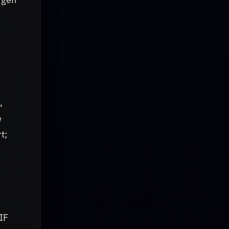
,
e
t;
IF