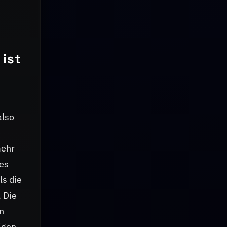
ist
also
mehr
nes
ls die
 Die
n
igen