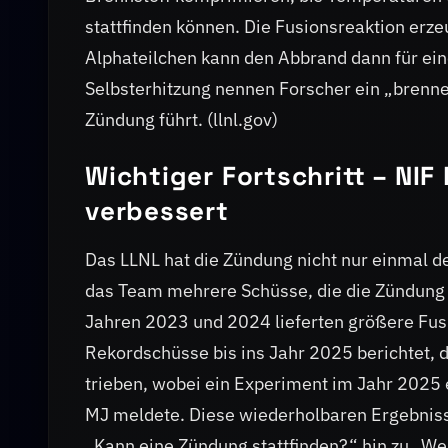
stattfinden können. Die Fusionsreaktion erze
Alphateilchen kann den Abbrand dann für ei
Selbsterhitzung nennen Forscher ein „brenn
Zündung führt. (llnl.gov)
Wichtiger Fortschritt – NIF
verbessert
Das LLNL hat die Zündung nicht nur einmal 
das Team mehrere Schüsse, die die Zündung 
Jahren 2023 und 2024 lieferten größere Fusi
Rekordschüsse bis ins Jahr 2025 berichtet, 
trieben, wobei ein Experiment im Jahr 2025
MJ meldete. Diese wiederholbaren Ergebnisse
„Kann eine Zündung stattfinden?“ hin zu „W