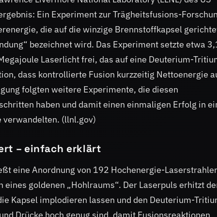
rgebnis: Ein Experiment zur Trägheitsfusions-Forschu
erenergie, die auf die winzige Brennstoffkapsel gerichte
ündung“ bezeichnet wird. Das Experiment setzte etwa 3
egajoule Laserlicht frei, das auf eine Deuterium-Tritiu
ion, dass kontrollierte Fusion kurzzeitig Nettoenergie a
gung folgten weitere Experimente, die diesen
schritten haben und damit einen einmaligen Erfolg in ei
verwandelten. (llnl.gov)
rt – einfach erklärt
chießt eine Anordnung von 192 Hochenergie-Laserstrahle
n eines goldenen „Hohlraums“. Der Laserpuls erhitzt de
die Kapsel implodieren lassen und den Deuterium-Triti
und Drücke hoch genug sind, damit Fusionsreaktionen