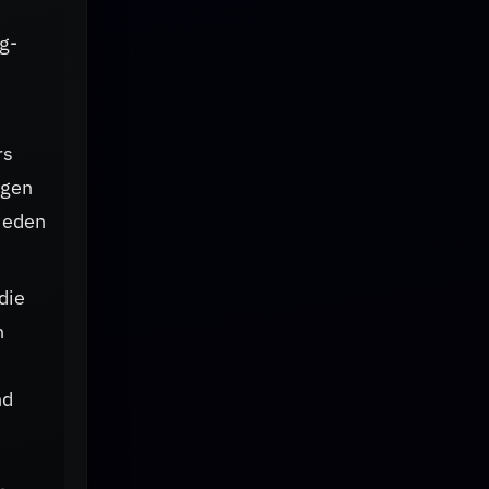
g-
rs
igen
 jeden
die
n
nd