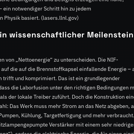
 ein notwendiger Schritt hin zu jedem
Physik basiert. (lasers.llnl.gov)
n wissenschaftlicher Meilenstein 
en von „Nettoenergie“ zu unterscheiden. Die NIF-
auf die auf die Brennstoffkapsel einfallende Energie – 
h trifft und komprimiert. Das ist ein grundlegender
 dass die Laborfusion unter den richtigen Bedingungen 
ls der lokale Treiber zuführt. Doch die Konstruktion ei
zahl: Das Werk muss mehr Strom an das Netz abgeben, a
Pumpen, Kühlung, Targetfertigung und mehr verbraucht.
litzlampengepumpte Verstärker mit einem sehr niedrige
z“), sodass die elektrische Energie, die für einen einz