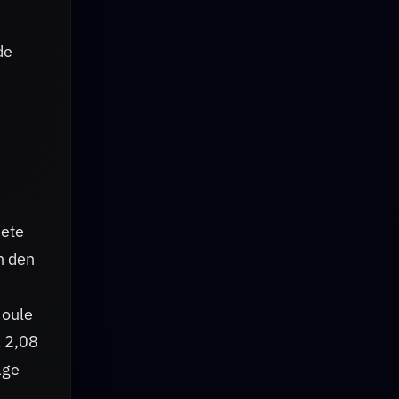
de
dete
n den
joule
a 2,08
age