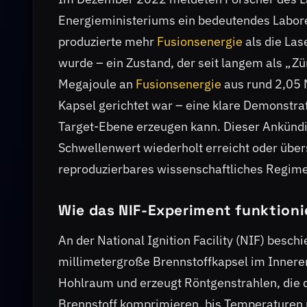
Energieministeriums ein bedeutendes Labore
produzierte mehr
Fusionsenergie
als die Las
wurde – ein Zustand, der seit langem als „Z
Megajoule an
Fusionsenergie
aus rund 2,05 M
Kapsel gerichtet war – eine klare Demonstrat
Target-Ebene erzeugen kann. Dieser Ankündi
Schwellenwert wiederholt erreicht oder über
reproduzierbares wissenschaftliches Regime 
Wie das NIF-Experiment funktionie
An der National Ignition Facility (NIF) bes
millimetergroße Brennstoffkapsel im Innere
Hohlraum und erzeugt Röntgenstrahlen, die 
Brennstoff komprimieren, bis Temperaturen 