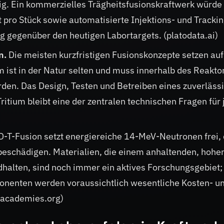
lig. Ein kommerzielles Trägheitsfusionskraftwerk würde
pro Stück sowie automatisierte Injektions- und Trackin
g gegenüber den heutigen Labortargets. (platodata.ai)
n.
Die meisten kurzfristigen Fusionskonzepte setzen auf
m ist in der Natur selten und muss innerhalb des Reakto
rden. Das Design, Testen und Betreiben eines zuverläss
tium bleibt eine der zentralen technischen Fragen für
D-T-Fusion setzt energiereiche 14-MeV-Neutronen frei, 
schädigen. Materialien, die einem anhaltenden, hohe
halten, sind noch immer ein aktives Forschungsgebiet;
nenten werden voraussichtlich wesentliche Kosten- u
alacademies.org)