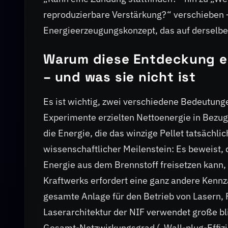
reproduzierbare Verstärkung?“ verschieben –
Energieerzeugungskonzept, das auf derselben 
Warum diese Entdeckung ei
– und was sie nicht ist
Es ist wichtig, zwei verschiedene Bedeutung
Experimente erzielten Nettoenergie in Bezug 
die Energie, die das winzige Pellet tatsächlic
wissenschaftlicher Meilenstein: Es beweist,
Energie aus dem Brennstoff freisetzen kann, a
Kraftwerks erfordert eine ganz andere Kenn
gesamte Anlage für den Betrieb von Lasern, 
Laserarchitektur der NIF verwendet große b
Gesamt-Netzwirkungsgrad („Wall-plug-Effizien