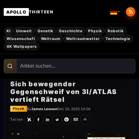
APOLLO
THIRTEEN
KI
Umwelt
Genetik
Geschichte
Physik
Robotik
Wissenschaft
Weltraum
Weltraumwetter
Technologie
4K Wallpapers
Sich bewegender
Gegenschweif von 3I/ATLAS
vertieft Rätsel
By
James Lawson
Dez 15, 2025 14:06
Physik
Teilen