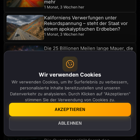
mehr
1 Monat, 3 Wochen her
Kaliforniens Verwerfungen unter
Rekordspannung – steht der Staat vor
einem apokalyptischen Erdbeben?
1 Monat, 3 Wochen her
Die 25 Billionen Meilen lange Mauer, die
Aliens fernhält
2 Monate her
Wir verwenden Cookies
GTA 6 setzt auf Echtzeit-Physik statt
Wir verwenden Cookies, um Ihr Surferlebnis zu verbessern,
vorgefertigter Animationen
personalisierte Inhalte bereitzustellen und unseren
2 Monate her
Datenverkehr zu analysieren. Durch Klicken auf "Akzeptieren"
stimmen Sie der Verwendung von Cookies zu.
Das Universum ist leer und die
AKZEPTIEREN
Raumfahrtindustrie hat Angst, es
zuzugeben
ABLEHNEN
2 Monate, 3 Wochen her